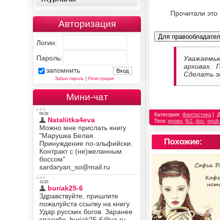
Прочитали это
Авторизация
Для правообладате
Логин:
Пароль:
Уважаемы
архивах. 
запомнить
Сделать э
Забыл пароль
|
Регистрация
Мини-чат
Категория:
Фантастика
Теги:
крови
,
fb2
,
doc
,
epub
Похожие: