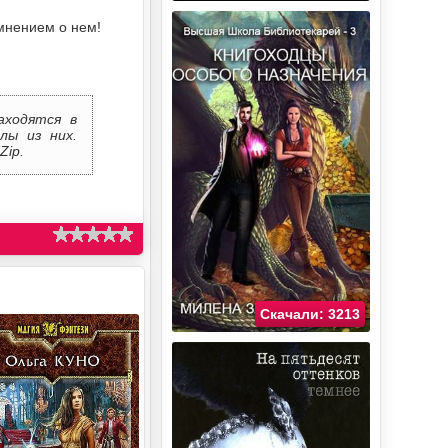
мнением о нем!
аходятся в
лы из них.
Zip.
Скачали: 3213