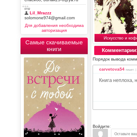
Для добавления необходима
авторизация
Искусство и коф
Самые скачиваемые
книги
Комментарии
Порядок вывода комм
carvetova54
пишет: |
Книга неплоха, 
Войдите: