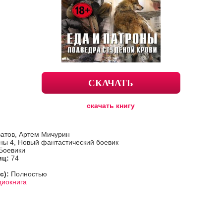
СКАЧАТЬ
скачать книгу
ватов, Артем Мичурин
ны 4, Новый фантастический боевик
 Боевики
иц:
74
с):
Полностью
диокнига