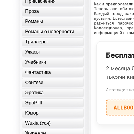
Приключения
Как и предполагали
Теперь они обитаю
Проза
Каждый город нахо
пустыня. Естествен
Романы
разжиться парочк
Коллекционер, пр
Романы о неверности
информацией о том,
Триллеры
Ужасы
Бесплат
Учебники
2 месяца 
Фантастика
тысячи кн
Фэнтези
Активация во
Эротика
ЭроРПГ
ALLBOO
Юмор
Wuxia (Уся)
Журналы