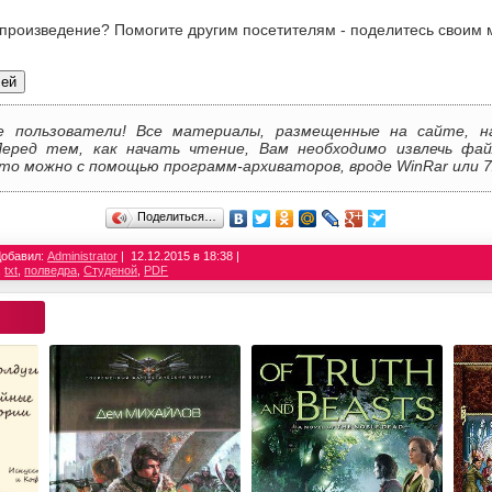
 произведение? Помогите другим посетителям - поделитесь своим 
лей
е пользователи! Все материалы, размещенные на сайте, н
Перед тем, как начать чтение, Вам необходимо извлечь фай
то можно с помощью программ-архиваторов, вроде WinRar или 7
Поделиться…
Добавил:
Administrator
12.12.2015 в 18:38
,
txt
,
полведра
,
Студеной
,
PDF