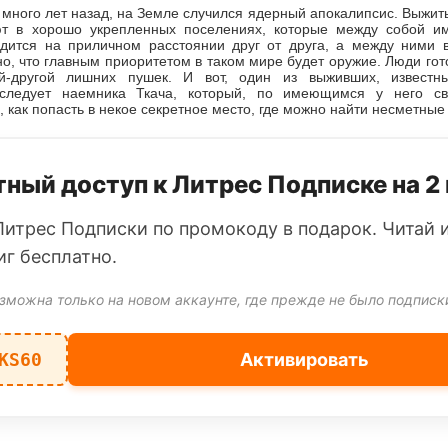
 много лет назад, на Земле случился ядерный апокалипсис. Выжит
т в хорошо укрепленных поселениях, которые между собой им
дится на приличном расстоянии друг от друга, а между ними
но, что главным приоритетом в таком мире будет оружие. Люди гот
ой-другой лишних пушек. И вот, один из выживших, извест
еследует наемника Ткача, который, по имеющимся у него св
 как попасть в некое секретное место, где можно найти несметны
ный доступ к Литрес Подписке на 2
Литрес Подписки по промокоду в подарок. Читай 
иг бесплатно.
зможна только на новом аккаунте, где прежде не было подписк
KS60
Активировать