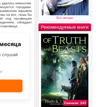
ь удалось немногим.
енуются городами.
 выжженная взрывом
овы на все, лишь бы
Все авторы
ный под прозвищем
едениям, обладает
е сокровища…
Рекомендуемые книги
 месяца
и слушай
и!
Скачали: 243