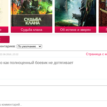
е
Судьба клана
Об истине и зверях
:
ентариев:
Страница с 
 22.09.2016 | 23:22
но как полноценный боевик не дотягивает