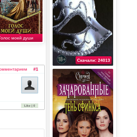
Голос моей души
Скачали: 24013
комментарием
#1
Like | 0