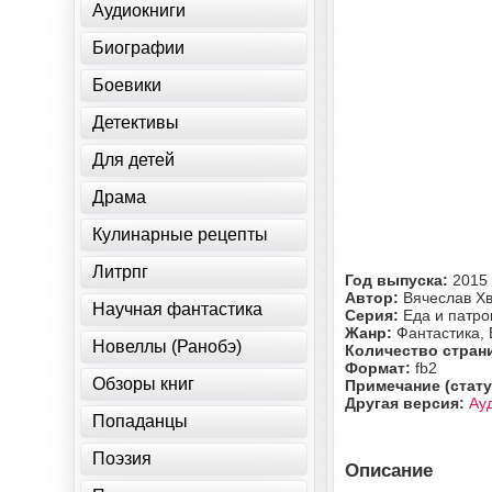
Аудиокниги
Биографии
Боевики
Детективы
Для детей
Драма
Кулинарные рецепты
Литрпг
Год выпуска:
2015
Автор:
Вячеслав Х
Научная фантастика
Серия:
Еда и патро
Жанр:
Фантастика,
Новеллы (Ранобэ)
Количество стран
Формат:
fb2
Обзоры книг
Примечание (стату
Другая версия:
Ау
Попаданцы
Поэзия
Описание