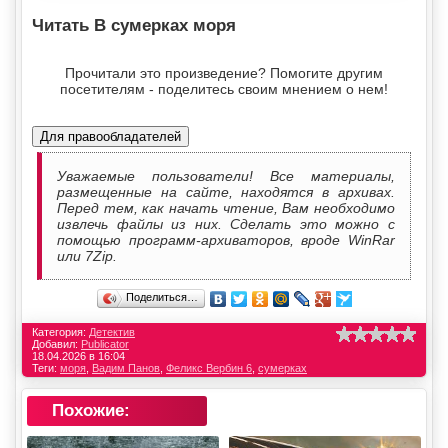
Читать В сумерках моря
Прочитали это произведение? Помогите другим
посетителям - поделитесь своим мнением о нем!
Для правообладателей
Уважаемые пользователи! Все материалы,
размещенные на сайте, находятся в архивах.
Перед тем, как начать чтение, Вам необходимо
извлечь файлы из них. Сделать это можно с
помощью программ-архиваторов, вроде WinRar
или 7Zip.
Поделиться…
Категория:
Детектив
Добавил:
Publicator
18.04.2026 в 16:04
Теги:
моря
,
Вадим Панов
,
Феликс Вербин 6
,
сумерках
Похожие: