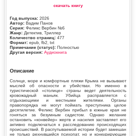
скачать книгу
Год выпуска:
2026
Автор:
Вадим Панов
Серия:
Феликс Вербин №6
Жанр:
Детектив, Триллер
Количество страниц:
477
Формат:
epub, fb2, txt
Примечание (статус):
Полностью
Другая версия:
Аудиокнига
Описание
Солнце, море и комфортные пляжи Крыма не вызывают
мыслей об опасности и убийствах. Но именно в
туристической «столице» страны ведет деятельность
кровожадный маньяк. Убийца расправляется с
отдыхающими и местными жителями. Органы
правопорядка не могут поймать преступника целое
десятилетие. Феликс Вербин прибыл в южные края не
гоняться за безумным садистом. Однако желание
остановить «конвейер» жертв и насилия заставляет его
активно подключаться к расследованию происходящих
происшествий. В распутываемой истории будет замешан
не только рехнувшийся психопат, но и конкурирующие