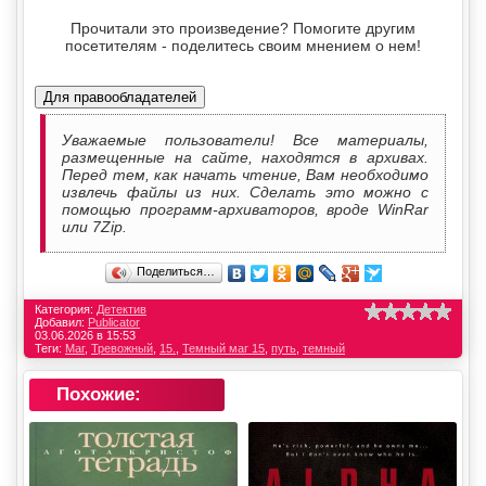
Прочитали это произведение? Помогите другим
посетителям - поделитесь своим мнением о нем!
Для правообладателей
Уважаемые пользователи! Все материалы,
размещенные на сайте, находятся в архивах.
Перед тем, как начать чтение, Вам необходимо
извлечь файлы из них. Сделать это можно с
помощью программ-архиваторов, вроде WinRar
или 7Zip.
Поделиться…
Категория:
Детектив
Добавил:
Publicator
03.06.2026 в 15:53
Теги:
Маг
,
Тревожный
,
15.
,
Темный маг 15
,
путь
,
темный
Похожие: