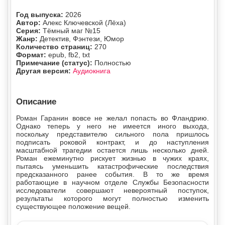
Год выпуска:
2026
Автор:
Алекс Ключевской (Лёха)
Серия:
Тёмный маг №15
Жанр:
Детектив, Фэнтези, Юмор
Количество страниц:
270
Формат:
epub, fb2, txt
Примечание (статус):
Полностью
Другая версия:
Аудиокнига
Описание
Роман Гаранин вовсе не желал попасть во Фландрию.
Однако теперь у него не имеется иного выхода,
поскольку представителю сильного пола пришлось
подписать роковой контракт, и до наступления
масштабной трагедии остается лишь несколько дней.
Роман ежеминутно рискует жизнью в чужих краях,
пытаясь уменьшить катастрофические последствия
предсказанного ранее события. В то же время
работающие в научном отделе Службы Безопасности
исследователи совершают невероятный поступок,
результаты которого могут полностью изменить
существующее положение вещей.