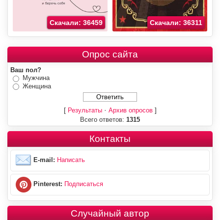
Скачали: 36459
Скачали: 36311
Опрос сайта
Ваш пол?
Мужчина
Женщина
[
·
]
Результаты
Архив опросов
Всего ответов:
1315
Контакты
E-mail:
Написать
Pinterest:
Подписаться
Случайный автор