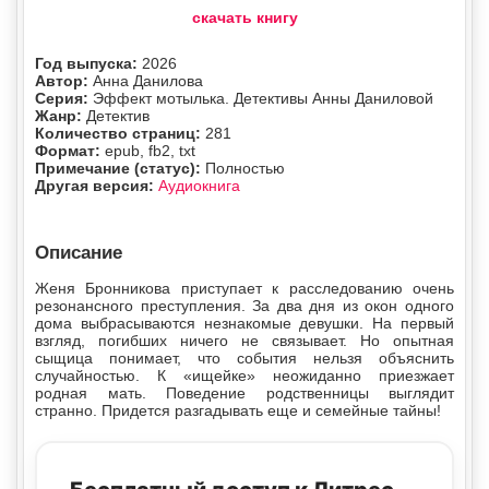
скачать книгу
Год выпуска:
2026
Автор:
Анна Данилова
Серия:
Эффект мотылька. Детективы Анны Даниловой
Жанр:
Детектив
Количество страниц:
281
Формат:
epub, fb2, txt
Примечание (статус):
Полностью
Другая версия:
Аудиокнига
Описание
Женя Бронникова приступает к расследованию очень
резонансного преступления. За два дня из окон одного
дома выбрасываются незнакомые девушки. На первый
взгляд, погибших ничего не связывает. Но опытная
сыщица понимает, что события нельзя объяснить
случайностью. К «ищейке» неожиданно приезжает
родная мать. Поведение родственницы выглядит
странно. Придется разгадывать еще и семейные тайны!