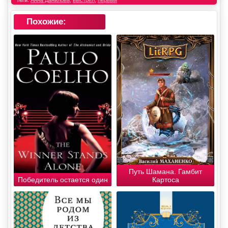
Теги:
Анна Данилова
,
выстрел
,
первый
Похожие:
Путь Шамана. Гамбит
Победитель остается один
Картоса