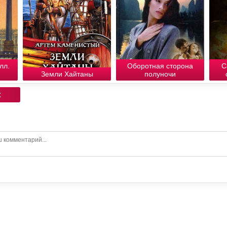
лл.
Оборотная сторона
С
Земли Хайтаны
полуночи
: