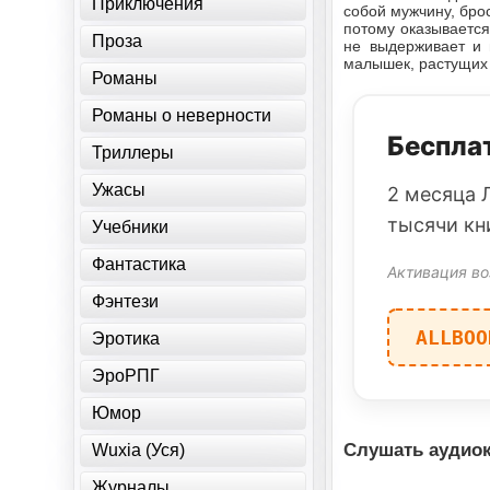
Приключения
собой мужчину, бро
потому оказывается
Проза
не выдерживает и 
малышек, растущих 
Романы
Романы о неверности
Бесплат
Триллеры
Ужасы
2 месяца 
тысячи кн
Учебники
Фантастика
Активация во
Фэнтези
ALLBOO
Эротика
ЭроРПГ
Юмор
Слушать аудиок
Wuxia (Уся)
Журналы