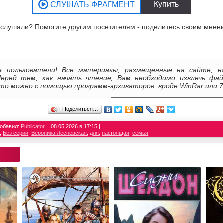
слушали? Помогите другим посетителям - поделитесь своим мнен
е пользователи! Все материалы, размещенные на сайте, н
Перед тем, как начать чтение, Вам необходимо извлечь фай
то можно с помощью программ-архиваторов, вроде WinRar или 7
Поделиться…
обавил:
Publicator
08.05.2026 в 17:15
.
,
Без серии
,
Вероника Лесневская
,
для
,
настоящая
,
семья