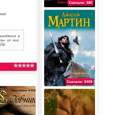
Скачали: 380
ием!
аходятся в
лы из них.
Zip.
Скачали: 9409