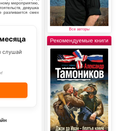
енному мероприятию,
тоятельств, девушка
е разливается смех
Все авторы
 месяца
Рекомендуемые книги
и слушай
и!
айн