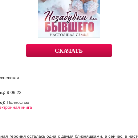
СКАЧАТЬ
есневская
иц:
9:06:22
с):
Полностью
ектронная книга
вная героиня осталась одна с двумя близняшками, а сейчас, в нас