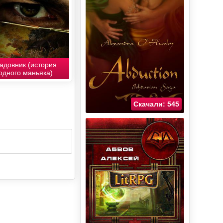
адовник (история
одного маньяка)
Скачали: 545