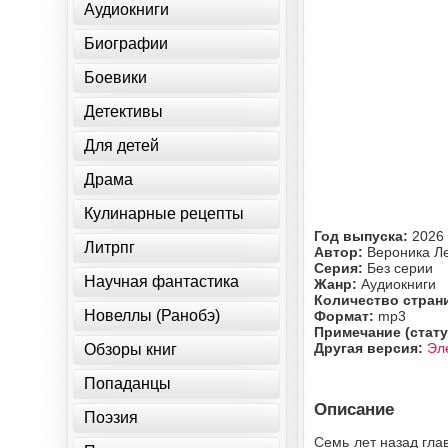
Аудиокниги
Биографии
Боевики
Детективы
Для детей
Драма
Кулинарные рецепты
Год выпуска:
2026
Литрпг
Автор:
Вероника Л
Серия:
Без серии
Научная фантастика
Жанр:
Аудиокниги
Количество стран
Новеллы (Ранобэ)
Формат:
mp3
Примечание (стату
Другая версия:
Эл
Обзоры книг
Попаданцы
Описание
Поэзия
Семь лет назад гла