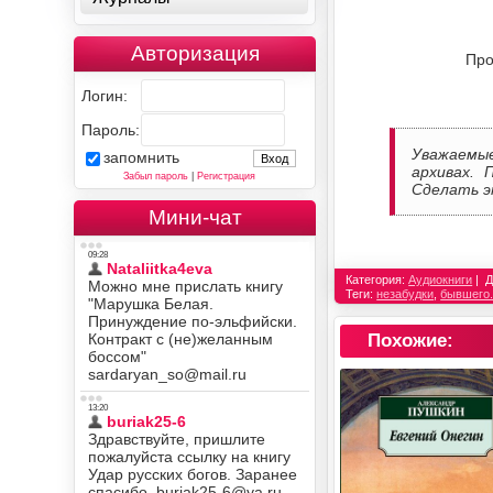
Авторизация
Про
Логин:
Пароль:
Уважаемы
запомнить
архивах. 
Забыл пароль
|
Регистрация
Сделать э
Мини-чат
Категория:
Аудиокниги
Д
Теги:
незабудки
,
бывшего
Похожие: