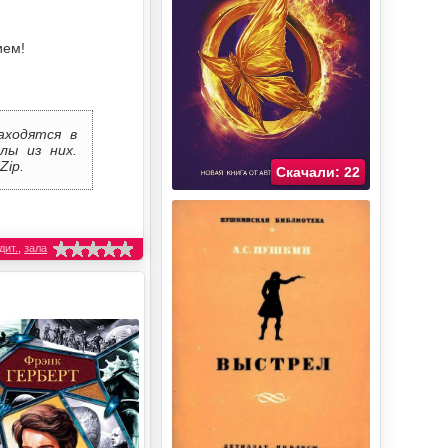
ием!
аходятся в
лы из них.
Zip.
Скачали: 22
дит.
,
зала