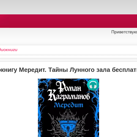
Приветствую
диокниги
окнигу Мередит. Тайны Лунного зала беспла