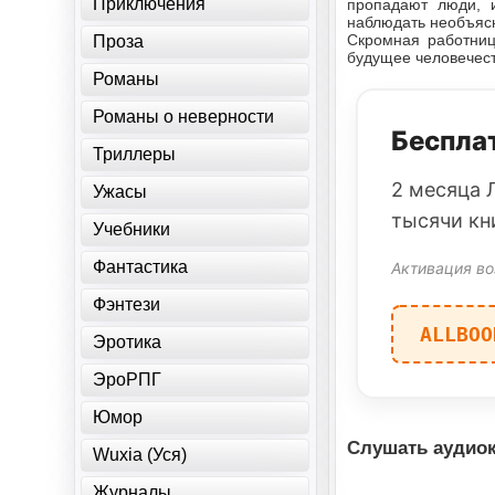
Приключения
пропадают люди, и
наблюдать необъяс
Скромная работниц
Проза
будущее человечеств
Романы
Романы о неверности
Бесплат
Триллеры
2 месяца 
Ужасы
тысячи кн
Учебники
Фантастика
Активация во
Фэнтези
ALLBOO
Эротика
ЭроРПГ
Юмор
Слушать аудиок
Wuxia (Уся)
Журналы