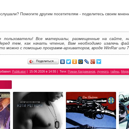
слушали? Помогите другим посетителям - поделитесь своим мнен
е пользователи! Все материалы, размещенные на сайте, н
Перед тем, как начать чтение, Вам необходимо извлечь фай
то можно с помощью программ-архиваторов, вроде WinRar или 7
Поделиться…
обавил:
Publicator
15.06.2026 в 14:55
Теги:
Роман Каграманов
,
лунного
,
тайны
,
Мере