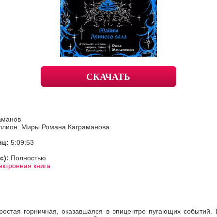
СКАЧАТЬ
аманов
ллион. Миры Романа Каграманова
иц:
5:09:53
с):
Полностью
ектронная книга
ростая горничная, оказавшаяся в эпицентре пугающих событий. 