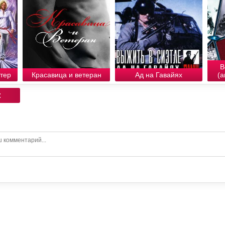
В
тер
Красавица и ветеран
Ад на Гавайях
(а
: