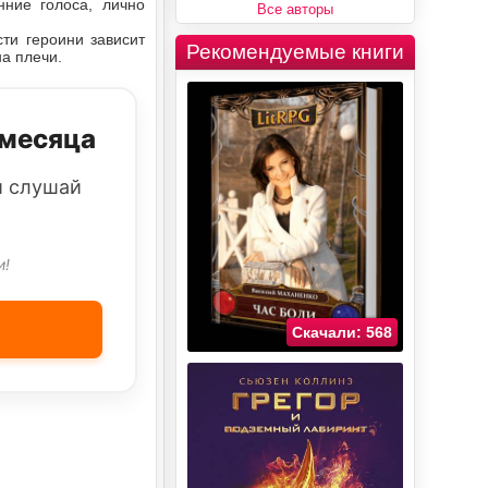
ние голоса, лично
Все авторы
ти героини зависит
Рекомендуемые книги
на плечи.
 месяца
и слушай
и!
Скачали: 568