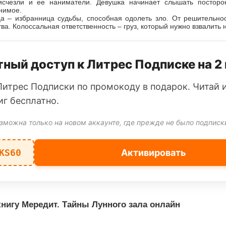
счезли и ее наниматели. Девушка начинает слышать посторон
нимое.
а – избранница судьбы, способная одолеть зло. От решительнос
а. Колоссальная ответственность – груз, который нужно взвалить 
ный доступ к Литрес Подписке на 2
Литрес Подписки по промокоду в подарок. Читай 
иг бесплатно.
зможна только на новом аккаунте, где прежде не было подписк
KS60
Активировать
нигу Мередит. Тайны Лунного зала онлайн