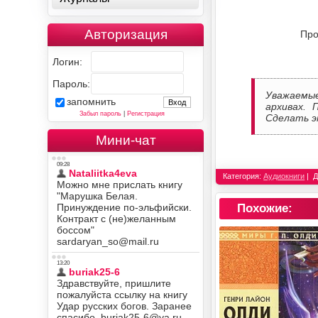
Авторизация
Про
Логин:
Пароль:
Уважаемы
запомнить
архивах. 
Забыл пароль
|
Регистрация
Сделать э
Мини-чат
Категория:
Аудиокниги
Д
Похожие: