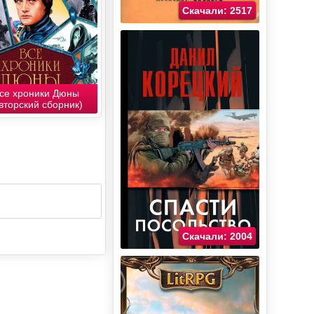
Скачали: 2517
се хроники Дюны
вторский сборник)
Скачали: 2004