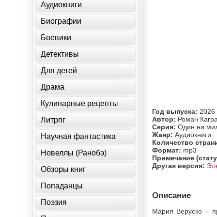
Аудиокниги
Биографии
Боевики
Детективы
Для детей
Драма
Кулинарные рецепты
Год выпуска:
2026
Автор:
Роман Кагр
Литрпг
Серия:
Один на ми
Жанр:
Аудиокниги
Научная фантастика
Количество стран
Формат:
mp3
Новеллы (Ранобэ)
Примечание (стату
Другая версия:
Эл
Обзоры книг
Попаданцы
Описание
Поэзия
Мария Веруско – п