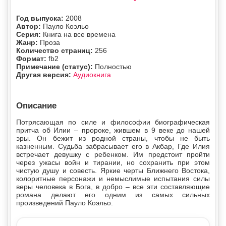
Год выпуска:
2008
Автор:
Пауло Коэльо
Серия:
Книга на все времена
Жанр:
Проза
Количество страниц:
256
Формат:
fb2
Примечание (статус):
Полностью
Другая версия:
Аудиокнига
Описание
Потрясающая по силе и философии биографическая
притча об Илии – пророке, жившем в 9 веке до нашей
эры. Он бежит из родной страны, чтобы не быть
казненным. Судьба забрасывает его в Акбар, Где Илия
встречает девушку с ребенком. Им предстоит пройти
через ужасы войн и тирании, но сохранить при этом
чистую душу и совесть. Яркие черты Ближнего Востока,
колоритные персонажи и немыслимые испытания силы
веры человека в Бога, в добро – все эти составляющие
романа делают его одним из самых сильных
произведений Пауло Коэльо.