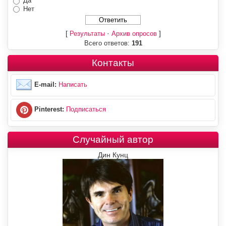
Да
Нет
[
·
]
Результаты
Архив опросов
Всего ответов:
191
Контакты
E-mail:
Написать
Pinterest:
Подписаться
Случайный автор
Дин Кунц