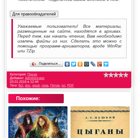
Для правообладателей
Уважаемые пользователи! Все материалы,
размещенные на сайте, находятся в архивах.
Перед тем, как начать чтение, Вам необходимо
извлечь файлы из них. Сделать это можно с
помощью программ-архиваторов, вроде WinRar
или 7Zip.
Поделиться…
Категория:
Проза
Добавил:
Administrator
03.01.2016 в 12:44
Теги:
fb2
,
doc
,
epub
,
гора
,
Пятая
,
txt
,
PDF
Похожие: