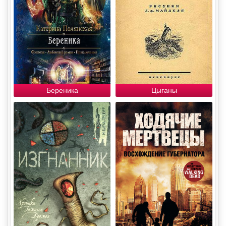
Береника
Цыганы