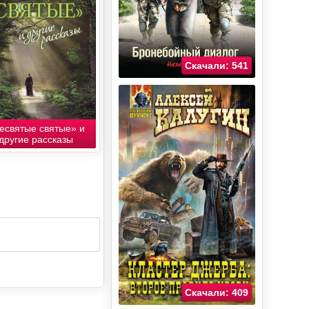
Скачали: 541
есвятые святые» и
другие рассказы
Скачали: 409