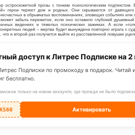
р остросюжетной прозы с тонким психологическим подтекстом. 
й» герои теряют дом и родных. Они скрываются от давящего 
несчастных в обрывчатых воспоминаниях, зловещих событиях или 
 сможет забыть пережитое, если оно оставило глубокий душевный
ачных видениях и тяжелых психических зажимах. А если «гол
онкретных людей – жертва будет вынуждена повторно играть с су
, что и второй раз получится выйти из расставленной ловушки уце
ный доступ к Литрес Подписке на 2
Литрес Подписки по промокоду в подарок. Читай 
иг бесплатно.
зможна только на новом аккаунте, где прежде не было подписк
KS60
Активировать