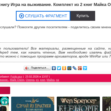
нигу Игра на выживание. Комплект из 2 книг Майка 
слушали? Помогите другим посетителям - поделитесь своим мнен
е пользователи! Все материалы, размещенные на сайте, н
Перед тем, как начать чтение, Вам необходимо извлечь фай
то можно с помощью программ-архиваторов, вроде WinRar или 7
Поделиться…
обавил:
Publicator
23.02.2026 в 13:57
вание.
,
Майк Омер
,
Омера
,
из
,
книг
,
Майка
,
на