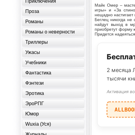
Приключения
Майк Омер – масте
игры» и «За спино
Проза
нещадно настигает 
Беглец никогда не
Романы
найдут выход в мр
приобретут форму к
Романы о неверности
Придется надеяться
Триллеры
Ужасы
Бесплат
Учебники
2 месяца 
Фантастика
тысячи кн
Фэнтези
Активация во
Эротика
ЭроРПГ
ALLBOO
Юмор
Wuxia (Уся)
Журналы