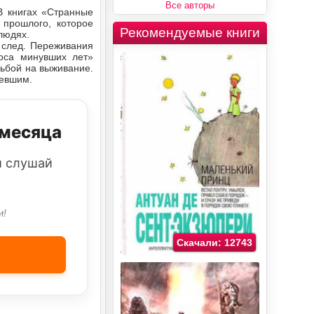
Все авторы
В книгах «Странные
прошлого, которое
Рекомендуемые книги
людях.
 след. Переживания
оса минувших лет»
дьбой на выживание.
левшим.
 месяца
и слушай
и!
Скачали: 12743