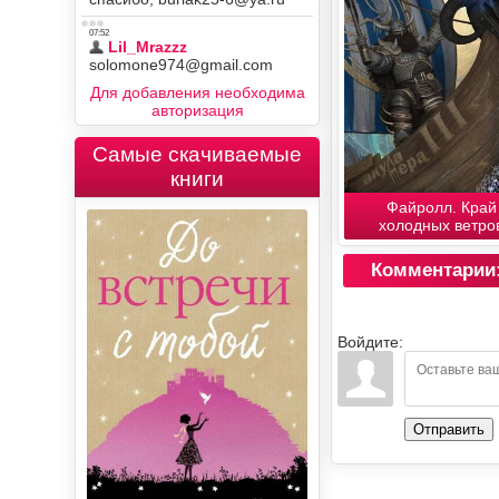
Для добавления необходима
авторизация
Самые скачиваемые
книги
Файролл. Край
холодных ветро
Комментарии
Войдите:
Отправить