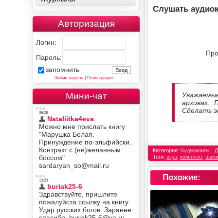
Слушать аудиок
Авторизация
Логин:
Про
Пароль:
запомнить
Забыл пароль
|
Регистрация
Мини-чат
Уважаемы
архивах. 
Сделать э
Категория:
Аудиокниги
Д
Теги:
игра
,
комплект
,
выжи
Похожие: