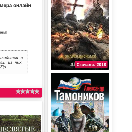
Омера онлайн
ием!
аходятся в
лы из них.
Скачали: 2018
Zip.