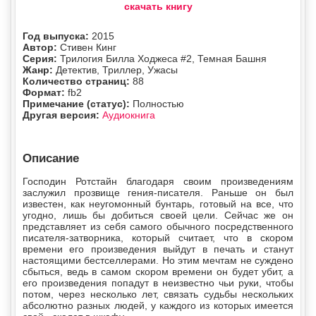
скачать книгу
Год выпуска:
2015
Автор:
Стивен Кинг
Серия:
Трилогия Билла Ходжеса #2, Темная Башня
Жанр:
Детектив, Триллер, Ужасы
Количество страниц:
88
Формат:
fb2
Примечание (статус):
Полностью
Другая версия:
Аудиокнига
Описание
Господин Ротстайн благодаря своим произведениям
заслужил прозвище гения-писателя. Раньше он был
известен, как неугомонный бунтарь, готовый на все, что
угодно, лишь бы добиться своей цели. Сейчас же он
представляет из себя самого обычного посредственного
писателя-затворника, который считает, что в скором
времени его произведения выйдут в печать и станут
настоящими бестселлерами. Но этим мечтам не суждено
сбыться, ведь в самом скором времени он будет убит, а
его произведения попадут в неизвестно чьи руки, чтобы
потом, через несколько лет, связать судьбы нескольких
абсолютно разных людей, у каждого из которых имеется