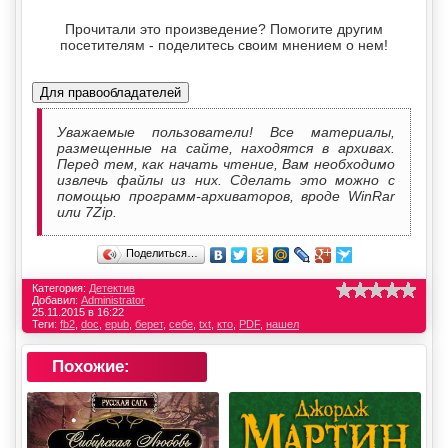
Прочитали это произведение? Помогите другим
посетителям - поделитесь своим мнением о нем!
Для правообладателей
Уважаемые пользователи! Все материалы,
размещенные на сайте, находятся в архивах.
Перед тем, как начать чтение, Вам необходимо
извлечь файлы из них. Сделать это можно с
помощью программ-архиваторов, вроде WinRar
или 7Zip.
Поделиться…
Категория:
Детектив
Добавил:
Administrator
25.11.2015 в 16:22
Теги:
fb2
,
doc
,
epub
,
берет
,
себе
,
txt
,
кто
,
PDF
,
нашел
Похожие: