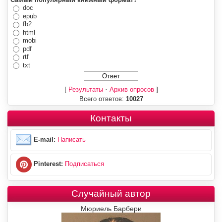
doc
epub
fb2
html
mobi
pdf
rtf
txt
[
·
]
Результаты
Архив опросов
Всего ответов:
10027
Контакты
E-mail:
Написать
Pinterest:
Подписаться
Случайный автор
Мюриель Барбери