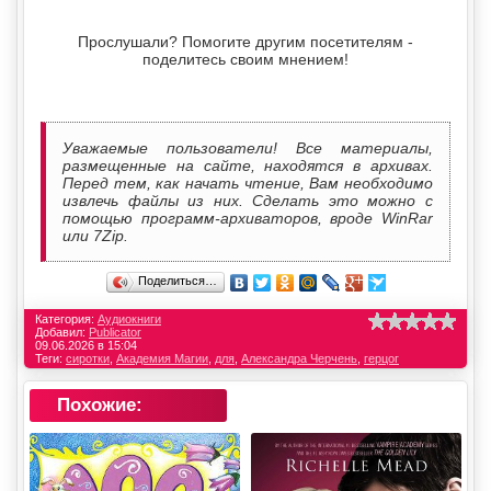
Прослушали? Помогите другим посетителям -
поделитесь своим мнением!
Уважаемые пользователи! Все материалы,
размещенные на сайте, находятся в архивах.
Перед тем, как начать чтение, Вам необходимо
извлечь файлы из них. Сделать это можно с
помощью программ-архиваторов, вроде WinRar
или 7Zip.
Поделиться…
Категория:
Аудиокниги
Добавил:
Publicator
09.06.2026 в 15:04
Теги:
сиротки
,
Академия Магии
,
для
,
Александра Черчень
,
герцог
Похожие: