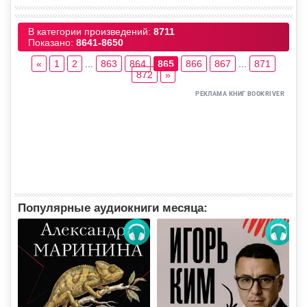
В категории произведений
:
8711
Показано
:
8641-8650
«
1
2
...
863
864
865
866
867
...
871
872
»
Популярные аудиокниги месяца: