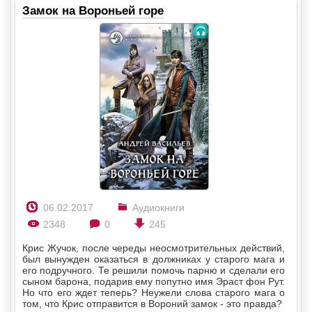
Замок на Вороньей горе
06.02.2017
Аудиокниги
2348
0
245
Крис Жучок, после череды неосмотрительных действий,
был вынужден оказаться в должниках у старого мага и
его подручного. Те решили помочь парню и сделали его
сыном барона, подарив ему попутно имя Эраст фон Рут.
Но что его ждет теперь? Неужели слова старого мага о
том, что Крис отправится в Вороний замок - это правда?