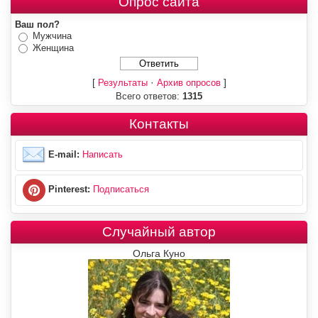
Опрос сайта
Ваш пол?
Мужчина
Женщина
[
·
]
Результаты
Архив опросов
Всего ответов:
1315
Контакты
E-mail:
Написать
Pinterest:
Подписаться
Случайный автор
Ольга Куно