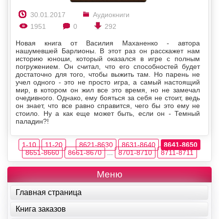
30.01.2017
Аудиокниги
1951
0
292
Новая книга от Василия Маханенко - автора
нашумевшей Барлионы. В этот раз он расскажет нам
историю юноши, который оказался в игре с полным
погружением. Он считал, что его способностей будет
достаточно для того, чтобы выжить там. Но парень не
учел одного - это не просто игра, а самый настоящий
мир, в котором он жил все это время, но не замечал
очедивного. Однако, ему бояться за себя не стоит, ведь
он знает, что все равно справится, чего бы это ему не
стоило. Ну а как еще может быть, если он - Темный
паладин?!
1-10
11-20
...
8621-8630
8631-8640
8641-8650
8651-8660
8661-8670
...
8701-8710
8711-8711
Меню
Главная страница
Книга заказов