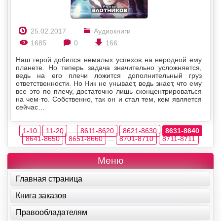
25.02.2017
Аудиокниги
1685
0
166
Наш герой добился немалых успехов на неродной ему
планете. Но теперь задача значительно усложняется,
ведь на его плечи ложится дополнительный груз
ответственности. Но Ник не унывает, ведь знает, что ему
все это по плечу, достаточно лишь сконцентрироваться
на чем-то. Собственно, так он и стал тем, кем является
сейчас…
1-10
11-20
...
8611-8620
8621-8630
8631-8640
8641-8650
8651-8660
...
8701-8710
8711-8711
Меню
Главная страница
Книга заказов
Правообладателям