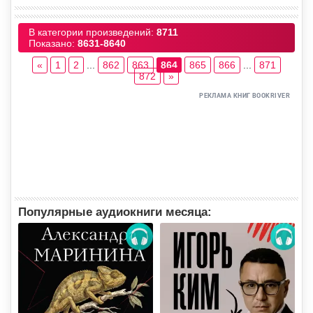
В категории произведений
:
8711
Показано
:
8631-8640
«
1
2
...
862
863
864
865
866
...
871
872
»
Популярные аудиокниги месяца: