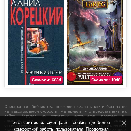
Скачали: 6834
Скачали: 1048
Электронная библиотека позволяет скачать книги бесплатно
на максимальной скорости. Материалы, что представлены на
сайте, берутся из открытых источников, поэтому ни
администрация, ни хостинг-провайдер не несут никакой
Этот сайт использует файлы cookies для более
ответственности за их размещение. Если вы являетесь
комфортной работы пользователя. Продолжая
правообладателем и не хотите видеть на сайте определенную