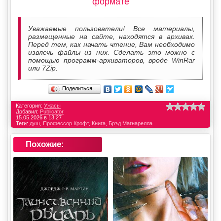
формате
Уважаемые пользователи! Все материалы,
размещенные на сайте, находятся в архивах.
Перед тем, как начать чтение, Вам необходимо
извлечь файлы из них. Сделать это можно с
помощью программ-архиваторов, вроде WinRar
или 7Zip.
Поделиться…
Категория:
Ужасы
Добавил:
Publicator
15.05.2026 в 13:27
Теги:
душ
,
Профессор Крофт
,
Книга
,
Брэд Магнарелла
Похожие: