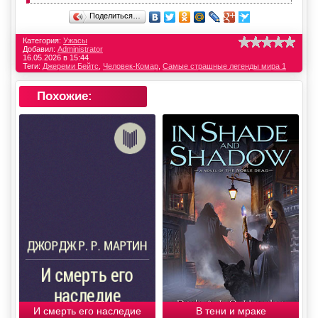
Поделиться…
Категория:
Ужасы
Добавил:
Administrator
16.05.2026 в 15:44
Теги:
Джереми Бейтс
,
Человек-Комар
,
Самые страшные легенды мира 1
Похожие:
И смерть его наследие
В тени и мраке