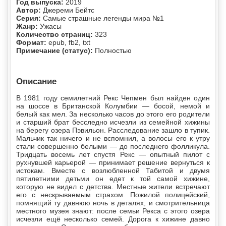
Год выпуска:
2019
Автор:
Джереми Бейтс
Серия:
Самые страшные легенды мира №1
Жанр:
Ужасы
Количество страниц:
323
Формат:
epub, fb2, txt
Примечание (статус):
Полностью
Описание
В 1981 году семилетний Рекс Чепмен был найден один
на шоссе в Британской Колумбии — босой, немой и
белый как мел. За несколько часов до этого его родители
и старший брат бесследно исчезли из семейной хижины
на берегу озера Пэвильон. Расследование зашло в тупик.
Мальчик так ничего и не вспомнил, а волосы его к утру
стали совершенно белыми — до последнего фолликула.
Тридцать восемь лет спустя Рекс — опытный пилот с
рухнувшей карьерой — принимает решение вернуться к
истокам. Вместе с возлюбленной Табитой и двумя
пятилетними детьми он едет к той самой хижине,
которую не видел с детства. Местные жители встречают
его с нескрываемым страхом. Пожилой полицейский,
помнящий ту давнюю ночь в деталях, и смотрительница
местного музея знают: после семьи Рекса с этого озера
исчезли ещё несколько семей. Дорога к хижине давно