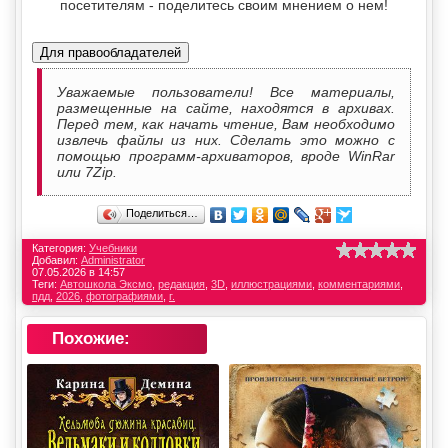
посетителям - поделитесь своим мнением о нем!
Для правообладателей
Уважаемые пользователи! Все материалы,
размещенные на сайте, находятся в архивах.
Перед тем, как начать чтение, Вам необходимо
извлечь файлы из них. Сделать это можно с
помощью программ-архиваторов, вроде WinRar
или 7Zip.
Поделиться…
Категория:
Учебники
Добавил:
Administrator
07.05.2026 в 14:57
Теги:
Автошкола Эксмо
,
редакция
,
3D
,
иллюстрациями
,
комментариями
,
пдд
,
2026
,
фотографиями
,
г.
Похожие: