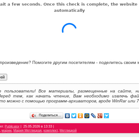
 произведение? Помогите другим посетителям - поделитесь своим 
лей
е пользователи! Все материалы, размещенные на сайте, н
Перед тем, как начать чтение, Вам необходимо извлечь фай
то можно с помощью программ-архиваторов, вроде WinRar или 7
Поделиться…
ил:
Publicator
25.05.2026 в 13:33
,
марии
,
Мария Метлицкая
,
комплект
,
Метлицкой