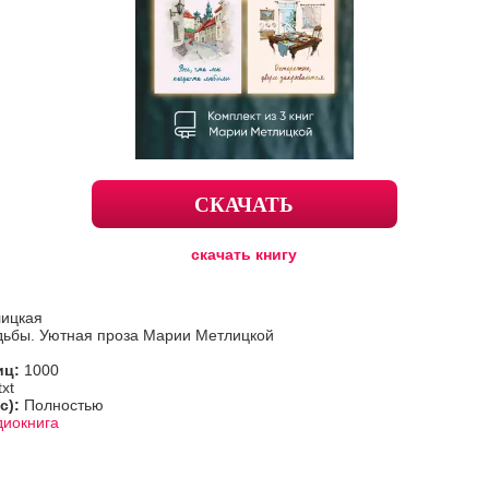
СКАЧАТЬ
скачать книгу
ицкая
дьбы. Уютная проза Марии Метлицкой
иц:
1000
txt
с):
Полностью
диокнига