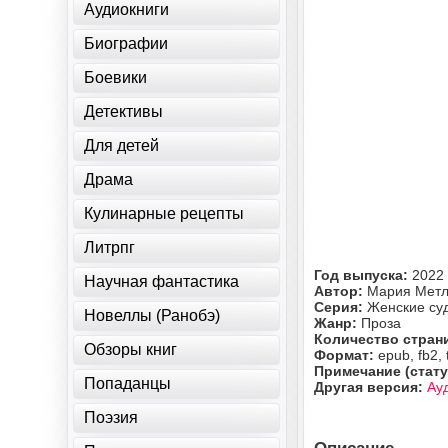
Аудиокниги
Биографии
Боевики
Детективы
Для детей
Драма
Кулинарные рецепты
Литрпг
Год выпуска:
2022
Научная фантастика
Автор:
Мария Метл
Серия:
Женские су
Новеллы (Ранобэ)
Жанр:
Проза
Количество стран
Обзоры книг
Формат:
epub, fb2, 
Примечание (стату
Попаданцы
Другая версия:
Ау
Поэзия