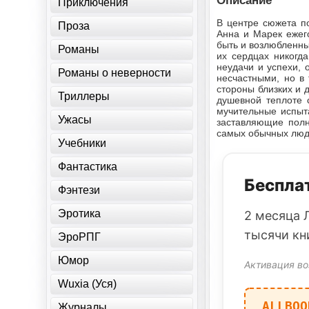
Описание
Приключения
В центре сюжета п
Проза
Анна и Марек ежег
быть и возлюбленны
Романы
их сердцах никогд
неудачи и успехи,
Романы о неверности
несчастными, но в 
стороны близких и
Триллеры
душевной теплоте 
мучительные испыт
Ужасы
заставляющие полн
самых обычных люде
Учебники
Фантастика
Бесплат
Фэнтези
Эротика
2 месяца 
тысячи кн
ЭроРПГ
Юмор
Активация во
Wuxia (Уся)
ALLBOO
Журналы