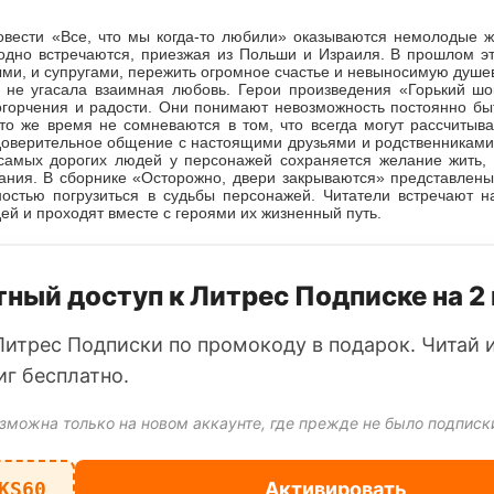
овести «Все, что мы когда-то любили» оказываются немолодые 
одно встречаются, приезжая из Польши и Израиля. В прошлом э
ми, и супругами, пережить огромное счастье и невыносимую душе
а не угасала взаимная любовь. Герои произведения «Горький ш
 огорчения и радости. Они понимают невозможность постоянно бы
то же время не сомневаются в том, что всегда могут рассчитыв
 доверительное общение с настоящими друзьями и родственниками
самых дорогих людей у персонажей сохраняется желание жить,
ания. В сборнике «Осторожно, двери закрываются» представлены 
остью погрузиться в судьбы персонажей. Читатели встречают н
й и проходят вместе с героями их жизненный путь.
ный доступ к Литрес Подписке на 2
Литрес Подписки по промокоду в подарок. Читай 
иг бесплатно.
зможна только на новом аккаунте, где прежде не было подписк
KS60
Активировать