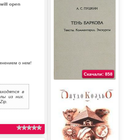
мнением о нем!
Скачали: 858
аходятся в
лы из них.
Zip.