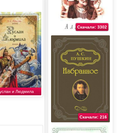
Скачали: 3302
услан и Людмила
Скачали: 216