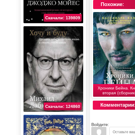
Похожие:
Скачали: 139809
Хроники Бейна. Кн
вторая (сборник
Комментарии
Скачали: 124860
Войдите: