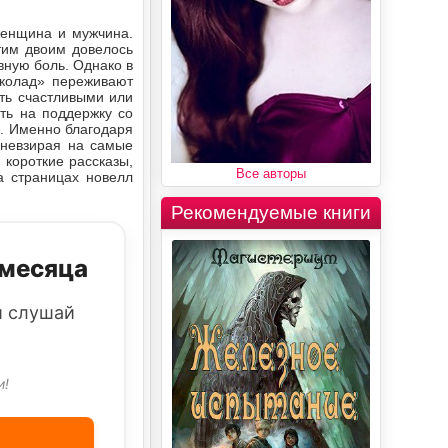
женщина и мужчина.
тим двоим довелось
вную боль. Однако в
околад» переживают
ть счастливыми или
ать на поддержку со
. Именно благодаря
 невзирая на самые
короткие рассказы,
Все авторы
а страницах новелл
Рекомендуемые книги
 месяца
и слушай
и!