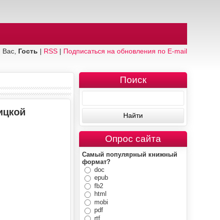
 Вас,
Гость
|
RSS
|
Подписаться на обновления по E-mail
Поиск
ицкой
Опрос сайта
Самый популярный книжный
формат?
doc
epub
fb2
html
mobi
pdf
rtf