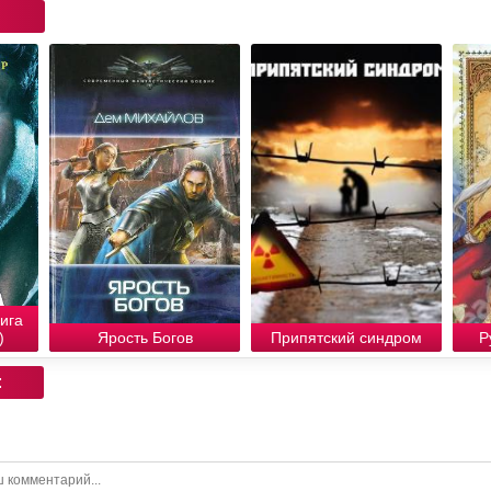
ига
)
Ярость Богов
Припятский синдром
Р
: