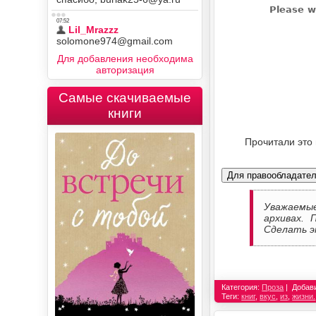
Для добавления необходима
авторизация
Самые скачиваемые
книги
Прочитали это
Для правообладате
Уважаемы
архивах. 
Сделать э
Категория:
Проза
Добав
Теги:
книг
,
вкус
,
из
,
жизни.