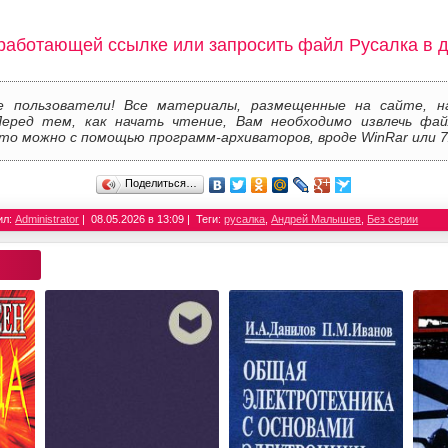
работающей ссылке или запросить файл Русалка в 
е пользователи! Все материалы, размещенные на сайте, н
Перед тем, как начать чтение, Вам необходимо извлечь фай
то можно с помощью программ-архиваторов, вроде WinRar или 7
Поделиться…
ил:
Administrator
08.05.2026 в 13:09
Теги:
русалка
,
Андрей Малышев
,
Без серии