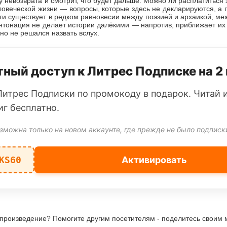
ку невозврата и смотрит, что будет дальше. Можно ли расплатиться
овеческой жизни — вопросы, которые здесь не декларируются, а
иги существует в редком равновесии между поэзией и архаикой, ме
нтонация не делает истории далёкими — напротив, приближает их к
 но не решался назвать вслух.
ный доступ к Литрес Подписке на 2
Литрес Подписки по промокоду в подарок. Читай 
иг бесплатно.
зможна только на новом аккаунте, где прежде не было подписк
KS60
Активировать
 произведение? Помогите другим посетителям - поделитесь своим 