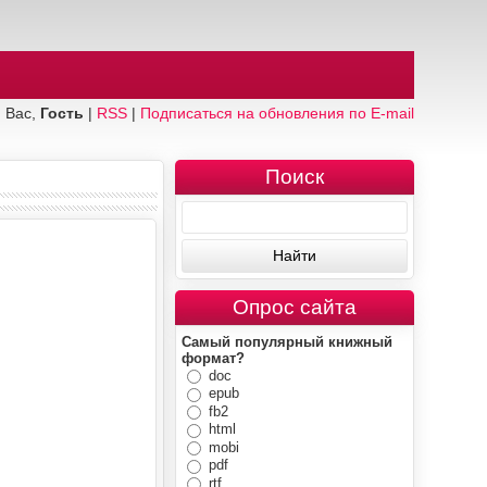
 Вас,
Гость
|
RSS
|
Подписаться на обновления по E-mail
Поиск
Опрос сайта
Самый популярный книжный
формат?
doc
epub
fb2
html
mobi
pdf
rtf