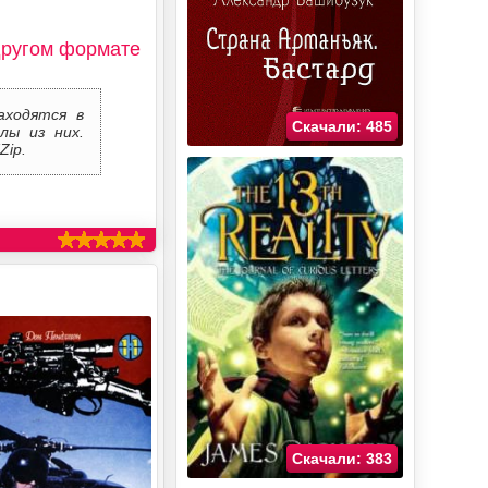
другом формате
аходятся в
Скачали: 485
лы из них.
Zip.
Скачали: 383