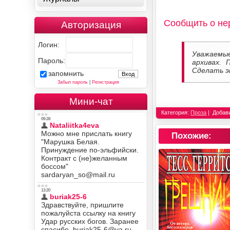
Сообщить о не
Авторизация
Логин:
Уважаемы
Пароль:
архивах. 
Сделать э
запомнить
Забыл пароль
|
Регистрация
Мини-чат
Категория:
Проза
Добав
Похожие: