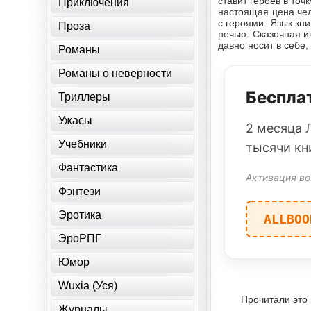
ставит героев в точ
Приключения
настоящая цена чел
с героями. Язык кн
Проза
речью. Сказочная и
давно носит в себе,
Романы
Романы о неверности
Бесплат
Триллеры
Ужасы
2 месяца 
Учебники
тысячи кн
Фантастика
Активация во
Фэнтези
Эротика
ALLBOO
ЭроРПГ
Юмор
Wuxia (Уся)
Прочитали это
Журналы