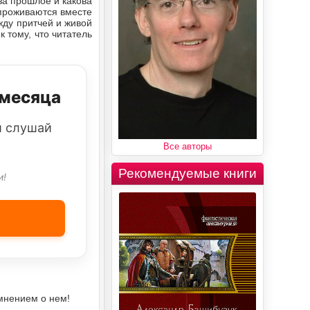
 за прошлое и какова
 проживаются вместе
жду притчей и живой
 тому, что читатель
 месяца
и слушай
Все авторы
Рекомендуемые книги
и!
мнением о нем!