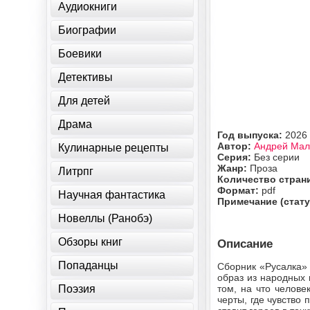
Аудиокниги
Биографии
Боевики
Детективы
Для детей
Драма
Год выпуска:
2026
Автор:
Андрей Ма
Кулинарные рецепты
Серия:
Без серии
Жанр:
Проза
Литрпг
Количество стран
Формат:
pdf
Научная фантастика
Примечание (стату
Новеллы (Ранобэ)
Обзоры книг
Описание
Попаданцы
Сборник «Русалка» 
образ из народных 
Поэзия
том, на что челове
черты, где чувство 