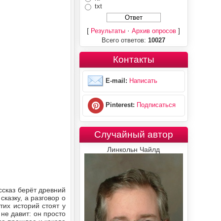
txt
[
·
]
Результаты
Архив опросов
Всего ответов:
10027
Контакты
E-mail:
Написать
Pinterest:
Подписаться
Случайный автор
Линкольн Чайлд
ссказ берёт древний
казку, а разговор о
тих историй стоят у
 не давит: он просто