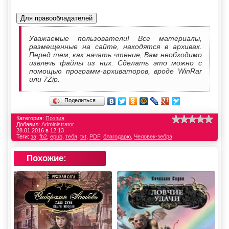
Для правообладателей
Уважаемые пользователи! Все материалы,
размещенные на сайте, находятся в архивах.
Перед тем, как начать чтение, Вам необходимо
извлечь файлы из них. Сделать это можно с
помощью программ-архиваторов, вроде WinRar
или 7Zip.
Поделиться…
Категория:
Поэзия
Добавил:
Administrator
28.01.2016 в 12:13
Теги:
за
,
fb2
,
epub
,
тебя
,
txt
,
PDF
,
благодарю
,
Человек-зебра
Похожие: