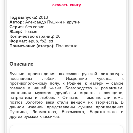
скачать книгу
Год выпуска:
2013
Автор:
Александр Пушкин и другие
Серия:
без серии
Жанр:
Поэзия
Количество страниц:
26
Формат:
epub, fb2, txt
Примечание (статус):
Полностью
Описание
Лучшие произведения классиков русской литературы
посвящены любви. Искренние чувства к
противоположному полу, к Родине, к матери – самое
главное в нашей жизни. Благородство и романтизм,
настоящая мужская дружба и страсть к женщине,
патриотизм и любовь к Отчизне – именно эти темы
поэтов Золотого века стали венцом их творчества. В
данном издании представлены лучшие произведения
Пушкина, Лермонтова, Вяземского, Баратынского и
других русских классиков.