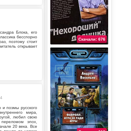
8
сандра Блока, его
классика бесспорно
Скачали: 676
аз, поэтому стоит
читатель открывает
24
 и поэмы русского
внутреннего мира,
ругой, любил свою
 переломом эпох,
ачале 20 века. Все