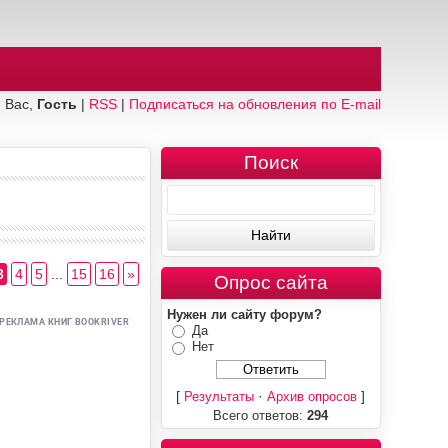
 Вас,
Гость
|
RSS
|
Подписаться на обновления по E-mail
Поиск
3
4
5
...
15
16
»
Опрос сайта
Нужен ли сайту форум?
Да
Нет
[
·
]
Результаты
Архив опросов
Всего ответов:
294