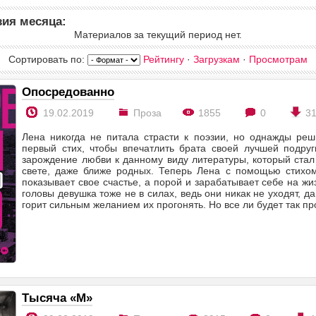
зия месяца:
Материалов за текущий период нет.
Сортировать по
:
Рейтингу
·
Загрузкам
·
Просмотрам
Опосредованно
19.02.2019
Проза
1855
0
3
Лена никогда не питала страсти к поэзии, но однажды реш
первый стих, чтобы впечатлить брата своей лучшей подруг
зарождение любви к данному виду литературы, который стал
свете, даже ближе родных. Теперь Лена с помощью стихом
показывает свое счастье, а порой и зарабатывает себе на жиз
головы девушка тоже не в силах, ведь они никак не уходят, д
горит сильным желанием их прогонять. Но все ли будет так пр
Тысяча «М»