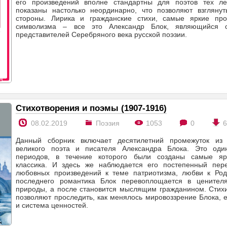
его произведений вполне стандартны для поэтов тех ле
показаны настолько неординарно, что позволяют взгляну
стороны. Лирика и гражданские стихи, самые яркие про
символизма – все это Александр Блок, являющийся 
представителей Серебряного века русской поэзии.
Стихотворения и поэмы (1907-1916)
08.02.2019
Поэзия
1053
0
Данный сборник включает десятилетний промежуток из 
великого поэта и писателя Александра Блока. Это од
периодов, в течение которого были созданы самые яр
классика. И здесь же наблюдается его постепенный пер
любовных произведений к теме патриотизма, любви к Ро
последнего романтика Блок перевоплощается в ценителя
природы, а после становится мыслящим гражданином. Стихи
позволяют проследить, как менялось мировоззрение Блока, 
и система ценностей.