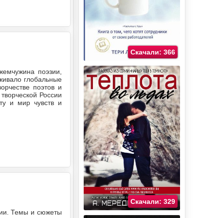
Скачали: 366
5
жемчужина поэзии,
еживало глобальные
орчестве поэтов и
 творческой России
ту и мир чувств и
Скачали: 329
зии. Темы и сюжеты