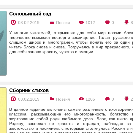
Соловьиный сад
03.02.2019
Поэзия
1012
0
У многих читателей, открывших для себя мир поэзии Алек
творчество вызывает восторг и восхищение. Талант русского 
слишком широк и многогранен, чтобы понять его за один р
читать Блока снова и снова. Погружаясь в мир прекрасного, 
для себя заново красоту, чувства и эмоции.
Сборник стихов
03.02.2019
Поэзия
1205
0
В данное издание включены самые различные стихотворения
классика, раскрывающие его многогранность, богатство 
жертвование собой ради любимого дела. Блок, как никто д
Родину, воспевал ее красоты и страдал, наблюдая за
жестокостью и насилием, с которыми столкнулась Россия в н