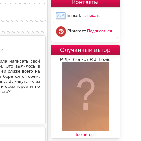
Контакты
E-mail:
Написать
Pinterest:
Подписаться
Случайный автор
12
Р. Дж. Люьис / R.J. Lewis
ила написать свой
и. Это вылилось в
 ей ближе всего на
 борется с горем,
нь. Выкинуть их из
а и сама героиня не
осто?..
Все авторы