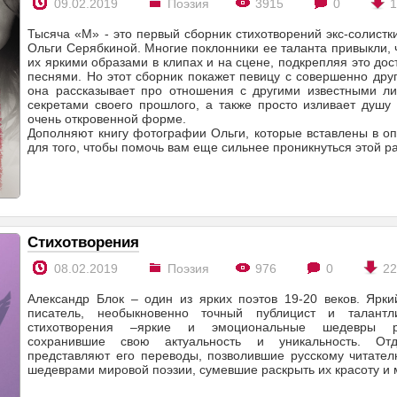
09.02.2019
Поэзия
3915
0
Тысяча «M» - это первый сборник стихотворений экс-солис
Ольги Серябкиной. Многие поклонники ее таланта привыкли, 
их яркими образами в клипах и на сцене, подкрепляя это до
песнями. Но этот сборник покажет певицу с совершенно дру
она рассказывает про отношения с другими известными ли
секретами своего прошлого, а также просто изливает душу
очень откровенной форме.
Дополняют книгу фотографии Ольги, которые вставлены в о
для того, чтобы помочь вам еще сильнее проникнуться этой р
Стихотворения
08.02.2019
Поэзия
976
0
2
Александр Блок – один из ярких поэтов 19-20 веков. Ярк
писатель, необыкновенно точный публицист и талантл
стихотворения –яркие и эмоциональные шедевры ру
сохранившие свою актуальность и уникальность. Отд
представляют его переводы, позволившие русскому читател
шедеврами мировой поэзии, сумевшие раскрыть их красоту и 