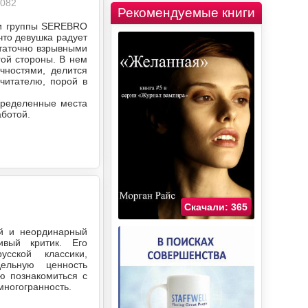
1082
Рекомендуемые книги
тки группы SEREBRO
что девушка радует
статочно взрывными
гой стороны. В нем
чностями, делится
 читателю, порой в
пределенные места
аботой.
Скачали: 365
2
ий и неординарный
ивый критик. Его
сской классики,
ельную ценность
ю познакомиться с
многогранность.