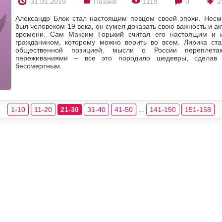
31.01.2019
Поэзия
1119
0
2
Александр Блок стал настоящим певцом своей эпохи. Несмо
был человеком 19 века, он сумел доказать свою важность и ак
времени. Сам Максим Горький считал его настоящим и и
гражданином, которому можно верить во всем. Лирика ста
общественной позицией, мысли о России переплет
переживаниями – все это породило шедевры, сделав 
бессмертным.
1-10
11-20
21-30
31-40
41-50
...
141-150
151-158