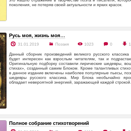
это нашло отражение в творчестве поэта и писателя, котор
поколения, не потеряв своей актуальности и ярких красок.
Русь моя, жизнь моя…
31.01.2019
Поэзия
1023
0
Данный сборник произведений великого русского классика
будет интересен как взрослым читателям, так и подраст
Оригинальную подборку составили лирические шедевры, во
стихах», созданный самим Блоком. Кроме талантливых стих
в данное издание включены наиболее популярные пьесы, по
шедевры русского классика. Мир Блока необычайно яро
обладает невероятной энергией, заражающей каждой строкой
Полное собрание стихотворений