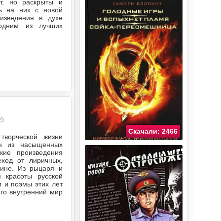
т, но раскрыты и
ть на них с новой
изведения в духе
одним из лучших
69
Скачали: 2466
творческой жизни
ин из насыщенных
кие произведения
еход от лиричных,
дине. Из рыцаря и
 красоты русской
 и поэмы этих лет
его внутренний мир