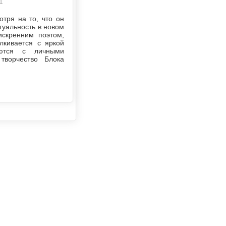
1
тря на то, что он
туальность в новом
скренним поэтом,
лкивается с яркой
аются с личными
творчество Блока