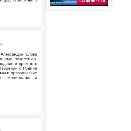
ое дошло до нового
Скачали: 618
14
 Александра Блока
ающему поколению.
шедшие в «роман в
отворений о Родине
эмы и прозаические
к, эмоционален и
.