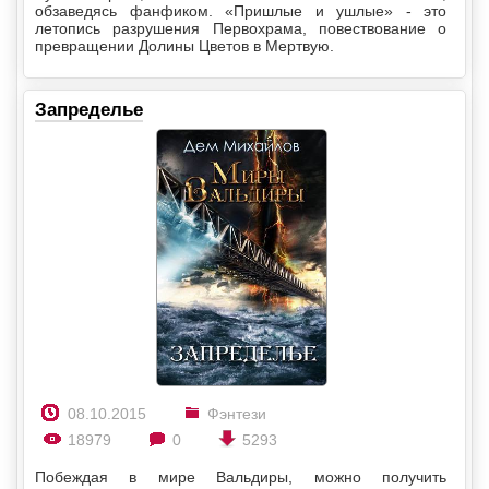
обзаведясь фанфиком. «Пришлые и ушлые» - это
летопись разрушения Первохрама, повествование о
превращении Долины Цветов в Мертвую.
Запределье
08.10.2015
Фэнтези
18979
0
5293
Побеждая в мире Вальдиры, можно получить