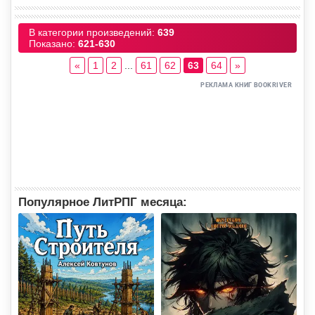
В категории произведений
:
639
Показано
:
621-630
«
1
2
...
61
62
63
64
»
Популярное ЛитРПГ месяца: