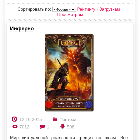
Сортировать по
:
Рейтингу
·
Загрузкам
·
Просмотрам
Инферно
12.10.2015
Фэнтези
7012
1
598
Мир виртуальной реальности трещит по швам. Все