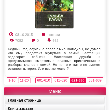
08.10.2015
Фэнтези
7082
0
662
Бедный Рос, случайно попав в мир Вальдиры, не думал
что ему предстоит окунуться в самый настоящий
водоворот событий. Настоящая дружба и
предательство, смертельно опасные приключения и
разборки кланов и семей. Но ничто и никто не сможет
остановить героя. Или все же может?
1-10
11-20
...
601-610
611-620
621-630
631-639
Меню
Главная страница
Книга заказов