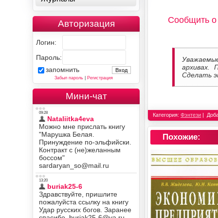
Сообщить о
Авторизация
Логин:
Пароль:
Уважаемы
архивах. 
запомнить
Сделать э
Забыл пароль
|
Регистрация
Мини-чат
Категория:
Фэнтези
Доб
Похожие: