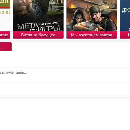
ятия
Битва за будущее
Мы восстанем завтра
: