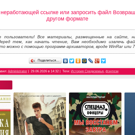
 неработающей ссылке или запросить файл Возвращ
другом формате
е пользователи! Все материалы, размещенные на сайте, н
Перед тем, как начать чтение, Вам необходимо извлечь фай
то можно с помощью программ-архиваторов, вроде WinRar или 7
Поделиться…
авил:
Administrator
29.06.2026 в 14:32
Теги:
История Средиземья
,
фэнтези