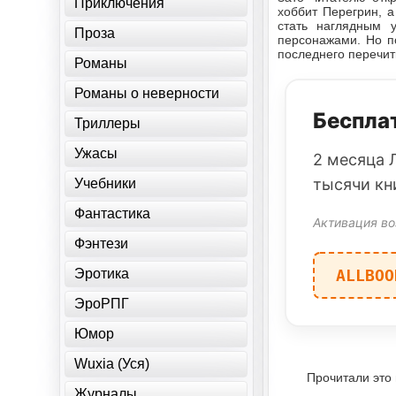
Приключения
хоббит Перегрин, 
стать наглядным 
Проза
персонажами. Но по
последнего перечит
Романы
Романы о неверности
Бесплат
Триллеры
Ужасы
2 месяца 
тысячи кн
Учебники
Фантастика
Активация во
Фэнтези
Эротика
ALLBOO
ЭроРПГ
Юмор
Wuxia (Уся)
Прочитали это
Журналы