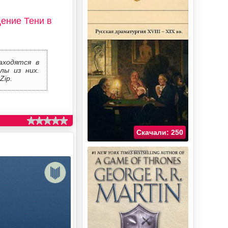
ение Тени в
аходятся в
лы из них.
Zip.
Скачали: 250