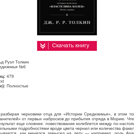
Скачать книгу
ьд Руэл Толкин
едиземья №6
иц:
479
txt
с):
Полностью
 разбирая черновики отца для «Истории Средиземья», в этом то
анителей» от первых набросков до прибытия отряда в Морию. Чт
результат еще сложнее: повествование колеблется между по-нас
ельными подробностями вроде цвета чернил или количества факел
рывается, как менялся замысел на лету — например, роль Ара