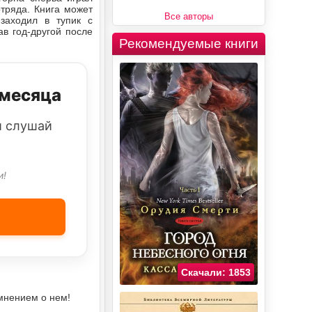
тряда. Книга может
Все авторы
заходил в тупик с
ав год-другой после
Рекомендуемые книги
 месяца
и слушай
и!
Скачали: 1853
мнением о нем!