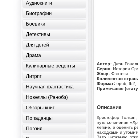
Аудиокниги
Биографии
Боевики
Детективы
Для детей
Драма
Автор:
Джон Ронал
Кулинарные рецепты
Серия:
История Ср
Жанр:
Фэнтези
Литрпг
Количество стран
Формат:
epub, fb2, 
Научная фантастика
Примечание (стату
Новеллы (Ранобэ)
Описание
Обзоры книг
Кристофер Толкин,
Попаданцы
путь сочинения «Хр
легкие, а оценить 
Поэзия
находками и утомит
Зато читателю отк