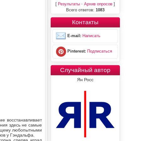
[
·
]
Результаты
Архив опросов
Всего ответов:
1083
Контакты
E-mail:
Написать
Pinterest:
Подписаться
Случайный автор
Ян Росс
ме восстанавливает
ения здесь не самые
тоящему любопытными
ов у Гэндальфа.
горна сперва играл