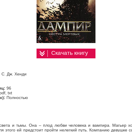
Скачать книгу
 С. Дж. Хенди
иц:
96
pdf, txt
с):
Полностью
света и тьмы. Она – плод любви человека и вампира. Магьер хо
ля этого ей предстоит пройти нелегкий путь. Компанию девушке со