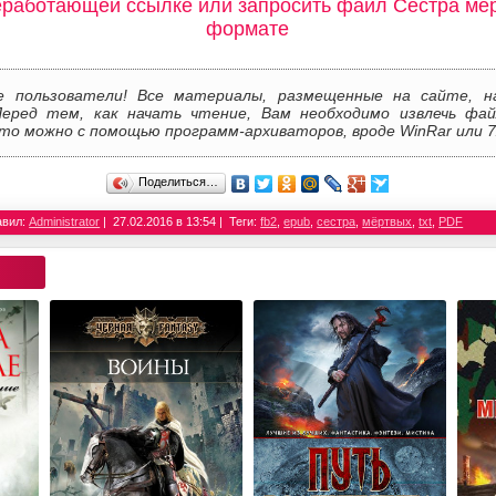
еработающей ссылке или запросить файл Сестра мер
формате
е пользователи! Все материалы, размещенные на сайте, н
Перед тем, как начать чтение, Вам необходимо извлечь фай
то можно с помощью программ-архиваторов, вроде WinRar или 7
Поделиться…
авил:
Administrator
27.02.2016 в 13:54
Теги:
fb2
,
epub
,
сестра
,
мёртвых
,
txt
,
PDF