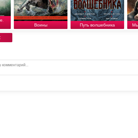
е.
Воины
Путь волшебника
Мы
: