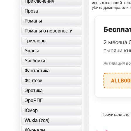
Приключения
испытывающий тепл
убить дампира или 
Проза
Романы
Бесплат
Романы о неверности
Триллеры
2 месяца 
тысячи кн
Ужасы
Учебники
Активация во
Фантастика
ALLBOO
Фэнтези
Эротика
ЭроРПГ
Юмор
Прочитали это
Wuxia (Уся)
Журналы