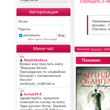
Сообщить о н
Авторизация
Уважаемы
Логин:
архивах. 
Пароль:
Сделать э
запомнить
Забыл пароль
|
Регистрация
Мини-чат
Категория:
Фэнтези
Доб
Похожие: