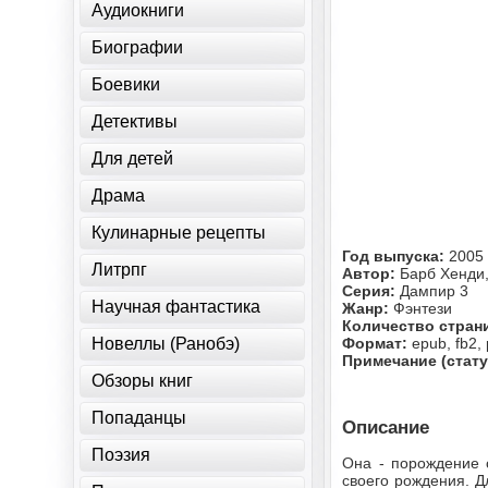
Аудиокниги
Биографии
Боевики
Детективы
Для детей
Драма
Кулинарные рецепты
Год выпуска:
2005
Литрпг
Автор:
Барб Хенди,
Серия:
Дампир 3
Научная фантастика
Жанр:
Фэнтези
Количество стран
Новеллы (Ранобэ)
Формат:
epub, fb2, 
Примечание (стату
Обзоры книг
Попаданцы
Описание
Поэзия
Она - порождение 
своего рождения. Д