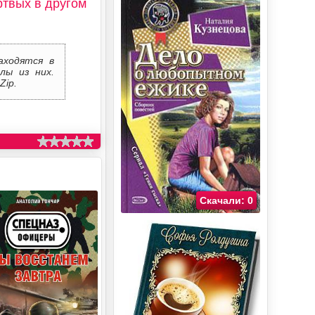
твых в другом
аходятся в
лы из них.
Zip.
Скачали: 0