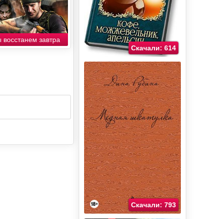
 восстанем завтра
Скачали: 614
Скачали: 793