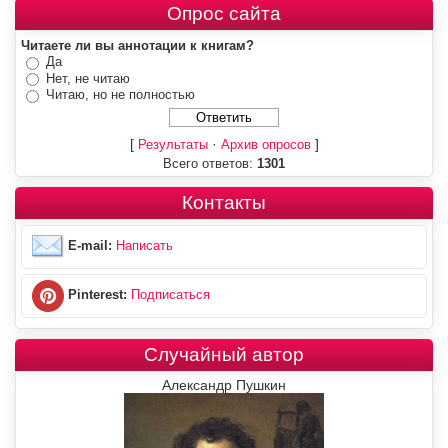
Опрос сайта
Читаете ли вы аннотации к книгам?
Да
Нет, не читаю
Читаю, но не полностью
[
·
]
Результаты
Архив опросов
Всего ответов:
1301
Контакты
E-mail:
Написать
Pinterest:
Подписаться
Случайный автор
Александр Пушкин