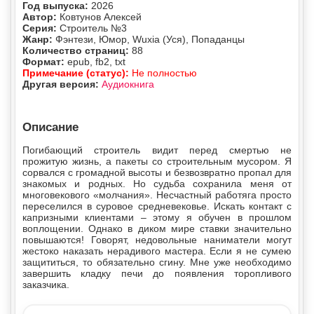
Год выпуска:
2026
Автор:
Ковтунов Алексей
Серия:
Строитель №3
Жанр:
Фэнтези, Юмор, Wuxia (Уся), Попаданцы
Количество страниц:
88
Формат:
epub, fb2, txt
Примечание (статус):
Не полностью
Другая версия:
Аудиокнига
Описание
Погибающий строитель видит перед смертью не
прожитую жизнь, а пакеты со строительным мусором. Я
сорвался с громадной высоты и безвозвратно пропал для
знакомых и родных. Но судьба сохранила меня от
многовекового «молчания». Несчастный работяга просто
переселился в суровое средневековье. Искать контакт с
капризными клиентами – этому я обучен в прошлом
воплощении. Однако в диком мире ставки значительно
повышаются! Говорят, недовольные наниматели могут
жестоко наказать нерадивого мастера. Если я не сумею
защититься, то обязательно сгину. Мне уже необходимо
завершить кладку печи до появления торопливого
заказчика.