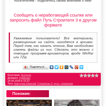
посетителям - поделитесь своим мнением о нем!
Сообщить о неработающей ссылке или
запросить файл Путь Строителя 3 в другом
формате
Уважаемые пользователи! Все материалы,
размещенные на сайте, находятся в архивах.
Перед тем, как начать чтение, Вам необходимо
извлечь файлы из них. Сделать это можно с
помощью программ-архиваторов, вроде WinRar
или 7Zip.
Поделиться…
Категория:
Фэнтези
Добавил:
Publicator
26.05.2026 в 15:22
Теги:
Ковтунов Алексей
,
Строитель 3
,
путь
,
строителя
Похожие: