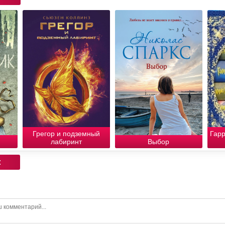
Грегор и подземный
Гарр
лабиринт
Выбор
: