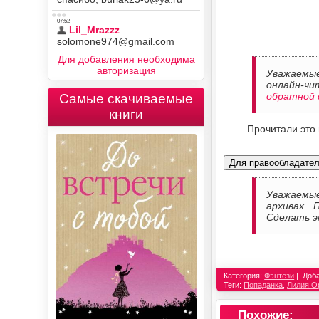
Для добавления необходима
авторизация
Уважаемые
онлайн-чи
обратной 
Самые скачиваемые
книги
Прочитали это
Для правообладате
Уважаемы
архивах. 
Сделать э
Категория:
Фэнтези
Доб
Теги:
Попаданка
,
Лилия О
Похожие: