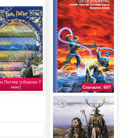
и Поттер (сборник 7
книг)
Скачали: 607