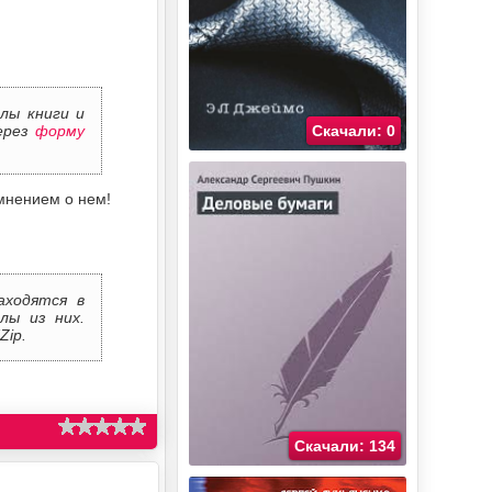
лы книги и
через
форму
Скачали: 0
мнением о нем!
аходятся в
лы из них.
Zip.
Скачали: 134