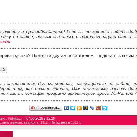
 авторы и правообладатели! Если вы не хотите видеть фай
талку на сайте, просим связаться с администрацией сайта 
связи
.
 произведение? Помогите другим посетителям - поделитесь своим 
лей
е пользователи! Все материалы, размещенные на сайте, н
Перед тем, как начать чтение, Вам необходимо извлечь фай
то можно с помощью программ-архиваторов, вроде WinRar или 7
Поделиться…
авил:
Publicator
07.06.2026 в 12:20
рланд
,
выжить
,
выстоять
,
1812:
,
Попаданка в 1812 1