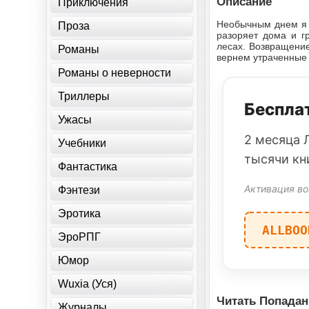
Описание
Приключения
Необычным днем я 
Проза
разоряет дома и г
лесах. Возвращение
Романы
вернем утраченные 
Романы о неверности
Триллеры
Бесплат
Ужасы
2 месяца 
Учебники
тысячи кн
Фантастика
Активация во
Фэнтези
Эротика
ALLBOO
ЭроРПГ
Юмор
Wuxia (Уся)
Читать Попадан
Журналы