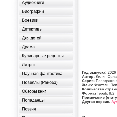
Аудиокниги
Биографии
Боевики
Детективы
Для детей
Драма
Кулинарные рецепты
Литрпг
Год выпуска:
2026
Научная фантастика
Автор:
Лилия Орла
Серия:
Попаданка 
Новеллы (Ранобэ)
Жанр:
Фэнтези, По
Количество стран
Обзоры книг
Формат:
epub, fb2, 
Примечание (стату
Попаданцы
Другая версия:
Ау
Поэзия