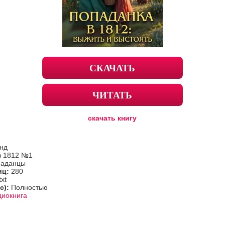
СКАЧАТЬ
ЧИТАТЬ
скачать книгу
нд
в 1812 №1
паданцы
иц:
280
txt
с):
Полностью
диокнига