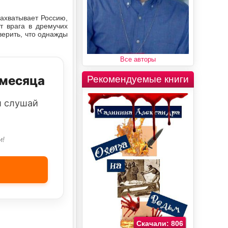
ахватывает Россию,
т врага в дремучих
верить, что однажды
Все авторы
 месяца
Рекомендуемые книги
и слушай
и!
Скачали: 806