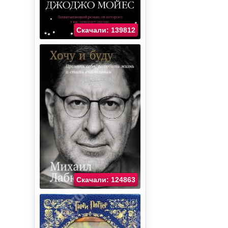
Скачали: 139812
Скачали: 124863