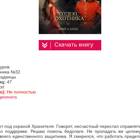
Скачать книгу
уров
тника №32
паданцы
иц:
47
txt
с):
Не полностью
диокнига
т под охраной Хранителя. Говорят, несчастный перестал справлят
 о поддержке. Решаю помочь бедолаге. Не пропадать же целом
воего единственного защитника. Я смирился, что работать придет