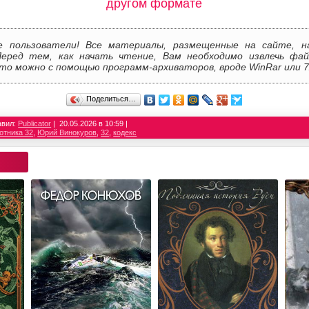
другом формате
е пользователи! Все материалы, размещенные на сайте, н
Перед тем, как начать чтение, Вам необходимо извлечь фай
то можно с помощью программ-архиваторов, вроде WinRar или 7
Поделиться…
авил:
Publicator
20.05.2026 в 10:59
отника 32
,
Юрий Винокуров
,
32
,
кодекс