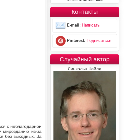
Контакты
E-mail:
Написать
Pinterest:
Подписаться
Случайный автор
Линкольн Чайлд
ься с неблагодарной
у мирозданию из-за
ся без выходных. За