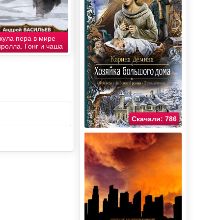
кула пера в мире
ролла. Гонг и чаша
Скачали: 786