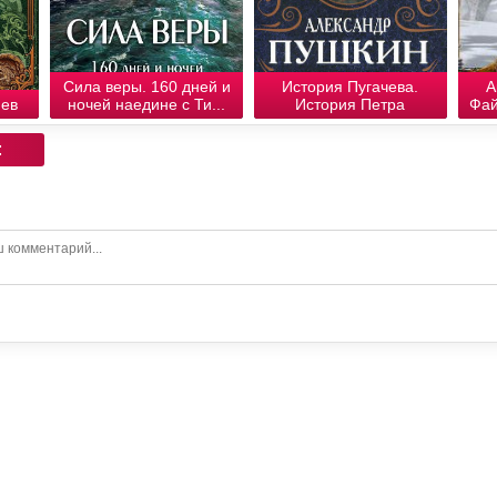
Сила веры. 160 дней и
История Пугачева.
А
яев
ночей наедине с Ти...
История Петра
Фай
: