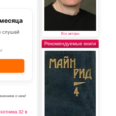
 месяца
и слушай
Все авторы
Рекомендуемые книги
и!
мнением о нем!
хотника 32 в