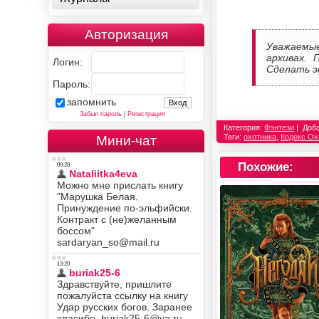
Авторизация
Уважаемы
архивах. 
Логин:
Сделать э
Пароль:
запомнить
Забыл пароль
|
Регистрация
Категория:
Фэнтези
Доб
Теги:
охотника
,
Кодекс Ох
Мини-чат
Похожие: