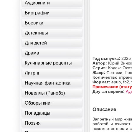
Аудиокниги
Биографии
Боевики
Детективы
Для детей
Драма
Год выпуска:
2025
Кулинарные рецепты
Автор:
Юрий Винок
Серия:
Кодекс Охо
Жанр:
Фэнтези, По
Литрпг
Количество стран
Формат:
epub, fb2, 
Научная фантастика
Примечание (стату
Другая версия:
Ау
Новеллы (Ранобэ)
Обзоры книг
Описание
Попаданцы
Запретный мир живе
Поэзия
работой и взывает
некомпетентности с