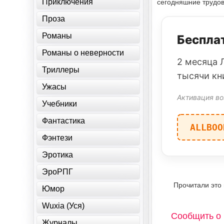
Приключения
сегодняшние трудов
Проза
Романы
Бесплат
Романы о неверности
2 месяца 
Триллеры
тысячи кн
Ужасы
Активация во
Учебники
Фантастика
ALLBOO
Фэнтези
Эротика
ЭроРПГ
Прочитали это
Юмор
Wuxia (Уся)
Сообщить о 
Журналы