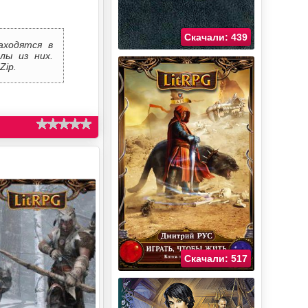
Скачали: 439
аходятся в
лы из них.
Zip.
Скачали: 517