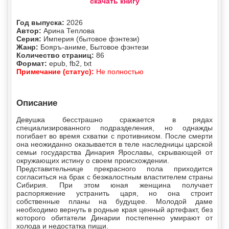
скачать книгу
Год выпуска:
2026
Автор:
Арина Теплова
Серия:
Империя (бытовое фэнтези)
Жанр:
Бояръ-аниме, Бытовое фэнтези
Количество страниц:
86
Формат:
epub, fb2, txt
Примечание (статус):
Не полностью
Описание
Девушка бесстрашно сражается в рядах
специализированного подразделения, но однажды
погибает во время схватки с противником. После смерти
она неожиданно оказывается в теле наследницы царской
семьи государства Динария Ярославы, скрывающей от
окружающих истину о своем происхождении.
Представительнице прекрасного пола приходится
согласиться на брак с безжалостным властителем страны
Сибирия. При этом юная женщина получает
распоряжение устранить царя, но она строит
собственные планы на будущее. Молодой даме
необходимо вернуть в родные края ценный артефакт, без
которого обитатели Динарии постепенно умирают от
холода и недостатка пищи.