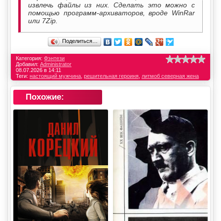
извлечь файлы из них. Сделать это можно с
помощью программ-архиваторов, вроде WinRar
или 7Zip.
Поделиться…
Категория:
Фэнтези
Добавил:
Administrator
08.07.2026 в 14:11
Теги:
настоящий мужчина
,
решительная героиня
,
литмоб северная жена
Похожие: