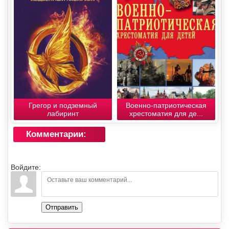
Грегор и подземный
Военно-патриотическая
лабиринт
хрестоматия для де...
Комментарии:
Войдите:
Отправить