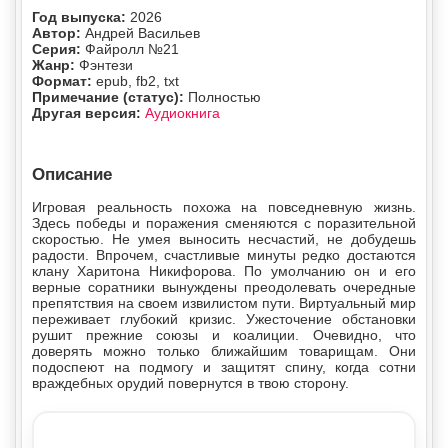
Год выпуска:
2026
Автор:
Андрей Васильев
Серия:
Файролл №21
Жанр:
Фэнтези
Формат:
epub, fb2, txt
Примечание (статус):
Полностью
Другая версия:
Аудиокнига
Описание
Игровая реальность похожа на повседневную жизнь.
Здесь победы и поражения сменяются с поразительной
скоростью. Не умея выносить несчастий, не добудешь
радости. Впрочем, счастливые минуты редко достаются
клану Харитона Никифорова. По умолчанию он и его
верные соратники вынуждены преодолевать очередные
препятствия на своем извилистом пути. Виртуальный мир
переживает глубокий кризис. Ужесточение обстановки
рушит прежние союзы и коалиции. Очевидно, что
доверять можно только ближайшим товарищам. Они
подоспеют на подмогу и защитят спину, когда сотни
враждебных орудий повернутся в твою сторону.