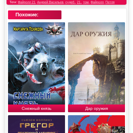
Теги:
Файролл 21
,
Андрей Васильев
,
судеб.
,
21.
,
том
,
Файролл
,
Петля
Похожие:
Снежный князь
Дар оружия