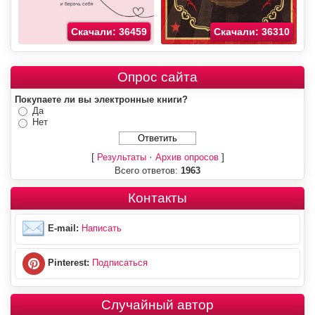
Скачали: 36459
Скачали: 36310
Опрос сайта
Покупаете ли вы электронные книги?
Да
Нет
[
·
]
Результаты
Архив опросов
Всего ответов:
1963
Контакты
E-mail:
Написать
Pinterest:
Подписаться
Случайный автор