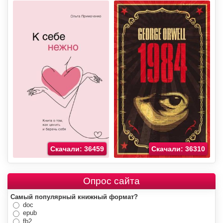
Скачали: 36459
Скачали: 36310
Опрос сайта
Самый популярный книжный формат?
doc
epub
fb2