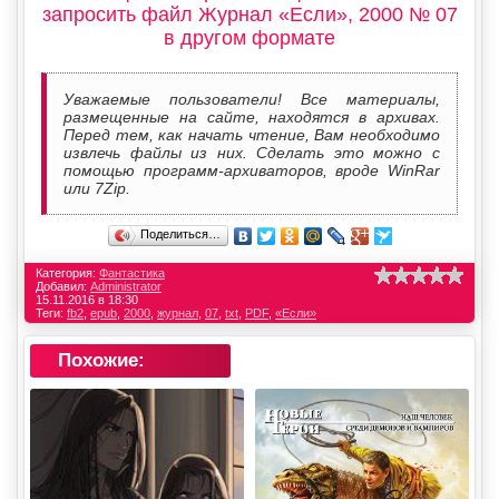
запросить файл Журнал «Если», 2000 № 07
в другом формате
Уважаемые пользователи! Все материалы,
размещенные на сайте, находятся в архивах.
Перед тем, как начать чтение, Вам необходимо
извлечь файлы из них. Сделать это можно с
помощью программ-архиваторов, вроде WinRar
или 7Zip.
Поделиться…
Категория:
Фантастика
Добавил:
Administrator
15.11.2016 в 18:30
Теги:
fb2
,
epub
,
2000
,
журнал
,
07
,
txt
,
PDF
,
«Если»
Похожие: