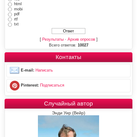
html
mobi
pdf
rtf
txt
[
·
]
Результаты
Архив опросов
Всего ответов:
10027
Контакты
E-mail:
Написать
Pinterest:
Подписаться
Случайный автор
Энди Уир (Вейр)