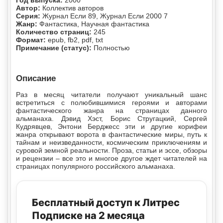
Год выпуска:
2000
Автор:
Коллектив авторов
Серия:
Журнал Если 89, Журнал Если 2000 7
Жанр:
Фантастика, Научная фантастика
Количество страниц:
245
Формат:
epub, fb2, pdf, txt
Примечание (статус):
Полностью
Описание
Раз в месяц читатели получают уникальный шанс
встретиться с полюбившимися героями и авторами
фантастического жанра на страницах данного
альманаха. Дэвид Хэст, Борис Стругацкий, Сергей
Кудрявцев, Энтони Берджесс эти и другие корифеи
жанра открывают ворота в фантастические миры, путь к
тайнам и неизведанности, космическим приключениям и
суровой земной реальности. Проза, статьи и эссе, обзоры
и рецензии – все это и многое другое ждет читателей на
страницах популярного российского альманаха.
Бесплатный доступ к Литрес
Подписке на 2 месяца