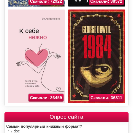
Скачали: 72922
Скачали: 38572
Скачали: 36459
Скачали: 36311
Опрос сайта
Самый популярный книжный формат?
doc