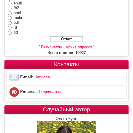
epub
fb2
html
mobi
pdf
rtf
txt
[
·
]
Результаты
Архив опросов
Всего ответов:
10027
Контакты
E-mail:
Написать
Pinterest:
Подписаться
Случайный автор
Ольга Куно