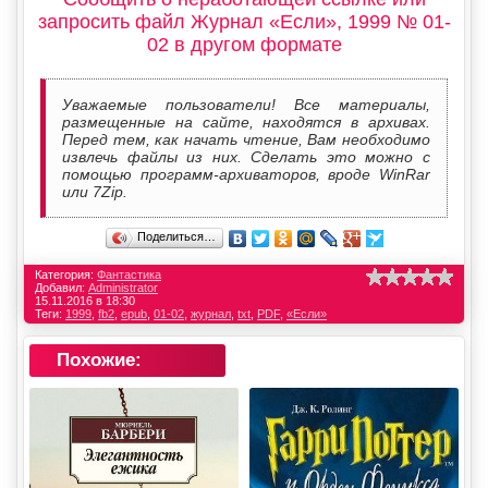
запросить файл Журнал «Если», 1999 № 01-
02 в другом формате
Уважаемые пользователи! Все материалы,
размещенные на сайте, находятся в архивах.
Перед тем, как начать чтение, Вам необходимо
извлечь файлы из них. Сделать это можно с
помощью программ-архиваторов, вроде WinRar
или 7Zip.
Поделиться…
Категория:
Фантастика
Добавил:
Administrator
15.11.2016 в 18:30
Теги:
1999
,
fb2
,
epub
,
01-02
,
журнал
,
txt
,
PDF
,
«Если»
Похожие: