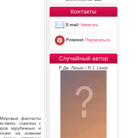
Контакты
E-mail:
Написать
Pinterest:
Подписаться
Случайный автор
Р. Дж. Люьис / R.J. Lewis
 Мировые фантасты
ствиях, схватках с
вров зарубежных и
ензии на новинки