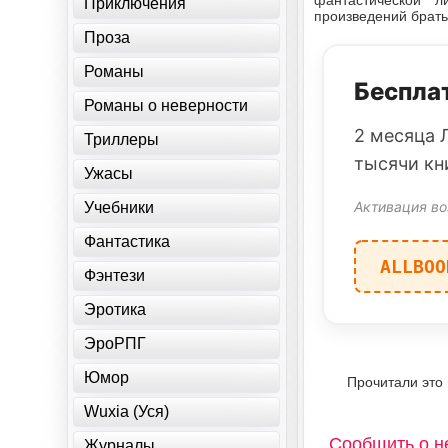
фантастической л
Приключения
произведений брать
Проза
Романы
Бесплат
Романы о неверности
2 месяца 
Триллеры
тысячи кн
Ужасы
Активация во
Учебники
Фантастика
ALLBOO
Фэнтези
Эротика
ЭроРПГ
Юмор
Прочитали это
Wuxia (Уся)
Сообщить о н
Журналы