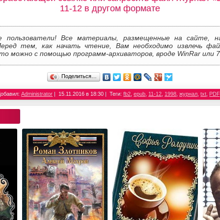
11-12 в другом формате
е пользователи! Все материалы, размещенные на сайте, н
Перед тем, как начать чтение, Вам необходимо извлечь фай
то можно с помощью программ-архиваторов, вроде WinRar или 7
Поделиться…
Добавил:
Administrator
15.11.2016 в 18:30
Теги:
fb2
,
epub
,
11-12
,
1998
,
журнал
,
txt
,
PDF