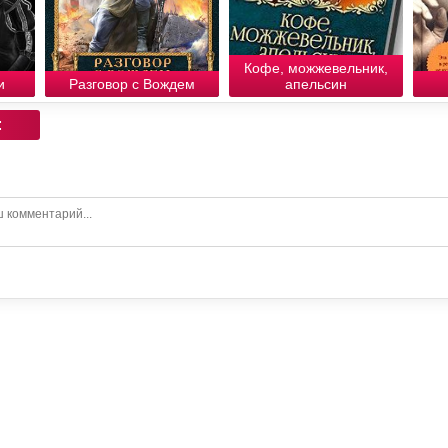
Кофе, можжевельник,
и
Разговор с Вождем
апельсин
: