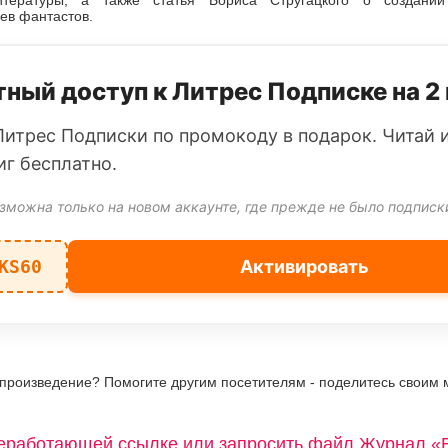
итературы, а также статья Бориса Стругацкого о создани
ев фантастов.
ный доступ к Литрес Подписке на 2
Литрес Подписки по промокоду в подарок. Читай 
иг бесплатно.
зможна только на новом аккаунте, где прежде не было подписк
KS60
Активировать
 произведение? Помогите другим посетителям - поделитесь своим 
еработающей ссылке или запросить файл Журнал «