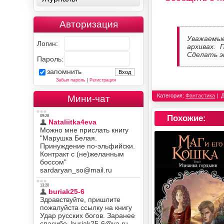
Авторизация
Уважаемы
Логин:
архивах. 
Сделать э
Пароль:
запомнить
Забыл пароль
|
Регистрация
Категория:
Фантастика
Мини-чат
Похожие: