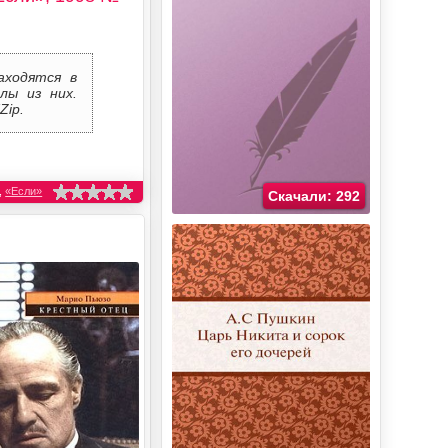
аходятся в
лы из них.
Zip.
,
«Если»
Скачали: 292