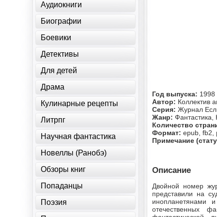
Аудиокниги
Биографии
Боевики
Детективы
Для детей
Драма
Год выпуска:
1998
Автор:
Коллектив а
Кулинарные рецепты
Серия:
Журнал Есл
Жанр:
Фантастика,
Литрпг
Количество стран
Формат:
epub, fb2, 
Научная фантастика
Примечание (стату
Новеллы (Ранобэ)
Обзоры книг
Описание
Попаданцы
Двойной номер жур
представили на су
инопланетянами и
Поэзия
отечественных ф