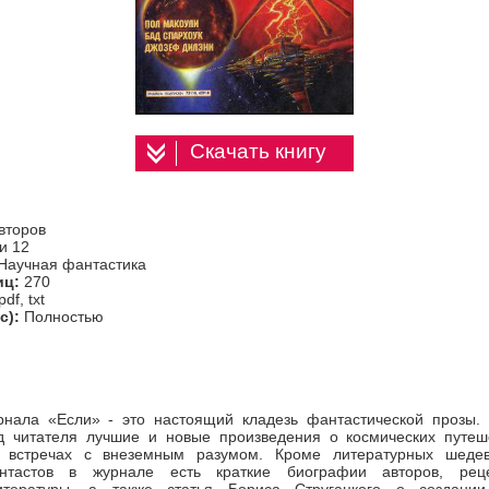
Скачать книгу
второв
и 12
 Научная фантастика
иц:
270
pdf, txt
с):
Полностью
нала «Если» - это настоящий кладезь фантастической прозы.
д читателя лучшие и новые произведения о космических путеше
 встречах с внеземным разумом. Кроме литературных шеде
антастов в журнале есть краткие биографии авторов, рец