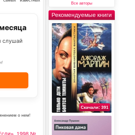
и самых известных
Все авторы
Рекомендуемые книги
 месяца
и слушай
и!
Скачали: 391
мнением о нем!
Если», 1998 №