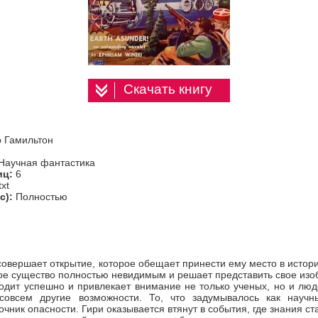
Скачать книгу
 Гамильтон
 Научная фантастика
иц:
6
txt
с):
Полностью
совершает открытие, которое обещает принести ему место в истори
ое существо полностью невидимым и решает представить свое изо
дит успешно и привлекает внимание не только ученых, но и люд
совсем другие возможности. То, что задумывалось как научн
чник опасности. Гири оказывается втянут в события, где знания с