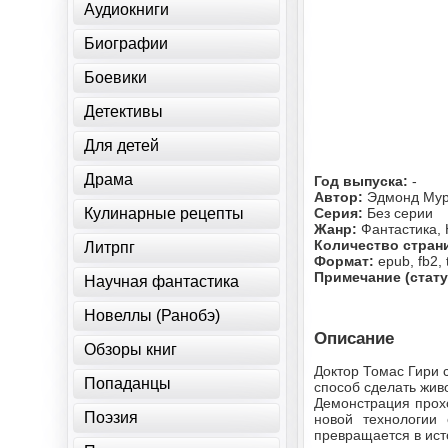
Аудиокниги
Биографии
Боевики
Детективы
Для детей
Драма
Год выпуска:
-
Автор:
Эдмонд Мур
Кулинарные рецепты
Серия:
Без серии
Жанр:
Фантастика,
Количество стран
Литрпг
Формат:
epub, fb2, 
Примечание (стату
Научная фантастика
Новеллы (Ранобэ)
Описание
Обзоры книг
Доктор Томас Гири 
Попаданцы
способ сделать жив
Демонстрация прохо
Поэзия
новой технологии 
превращается в исто