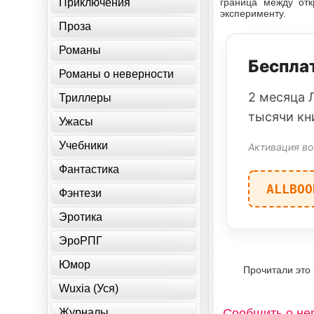
Приключения
граница между отк
эксперименту.
Проза
Романы
Бесплат
Романы о неверности
2 месяца 
Триллеры
тысячи кн
Ужасы
Учебники
Активация во
Фантастика
ALLBOO
Фэнтези
Эротика
ЭроРПГ
Юмор
Прочитали это
Wuxia (Уся)
Журналы
Сообщить о не