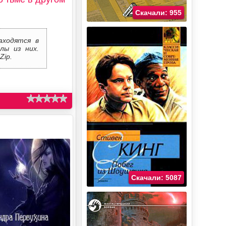
Скачали: 955
аходятся в
лы из них.
Zip.
Скачали: 5087