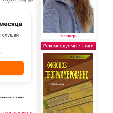
, подвергшиеся его
 месяца
и слушай
Все авторы
Рекомендуемые книги
и!
мнением о нем!
 тьме в другом