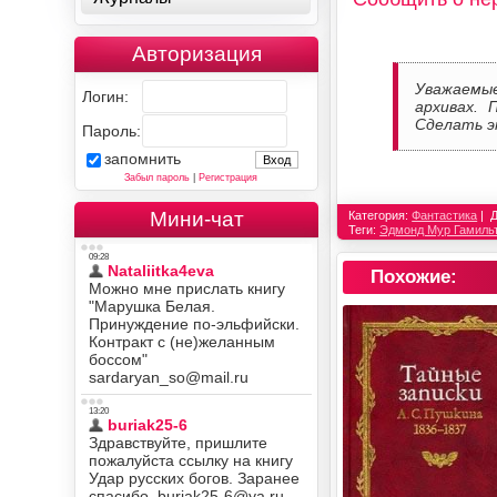
Авторизация
Уважаемы
Логин:
архивах. 
Сделать э
Пароль:
запомнить
Забыл пароль
|
Регистрация
Мини-чат
Категория:
Фантастика
Теги:
Эдмонд Мур Гамиль
Похожие: