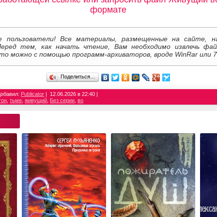
формате
е пользователи! Все материалы, размещенные на сайте, н
Перед тем, как начать чтение, Вам необходимо извлечь фай
то можно с помощью программ-архиваторов, вроде WinRar или 7
Поделиться…
Добавил:
Publicator
12.06.2026 в 22:40
тон
,
тьме
,
живущий
,
Без серии
,
во