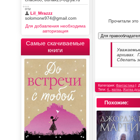
Прочитали это
Для добавления необходима
авторизация
Для правообладате
Самые скачиваемые
книги
Уважаемы
архивах. 
Сделать э
Категория:
Фантастика
Теги:
4.
,
жатва
,
Жатва душ
Похожие: