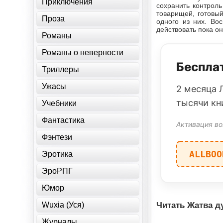
Приключения
сохранить контроль
товарищей, готовы
Проза
одного из них. Во
действовать пока о
Романы
Романы о неверности
Бесплат
Триллеры
Ужасы
2 месяца 
тысячи кн
Учебники
Фантастика
Активация во
Фэнтези
ALLBOO
Эротика
ЭроРПГ
Юмор
Wuxia (Уся)
Читать Жатва д
Журналы