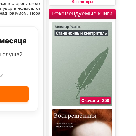
Все авторы
лся в сторону своих
 удар в челюсть от
Рекомендуемые книги
 над разумом. Пора
 месяца
и слушай
и!
Скачали: 259