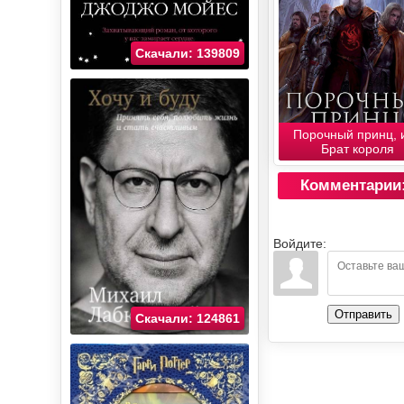
Скачали: 139809
Порочный принц, 
Брат короля
Комментарии
Войдите:
Отправить
Скачали: 124861