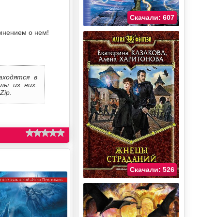
Скачали: 607
мнением о нем!
аходятся в
лы из них.
Zip.
Скачали: 526