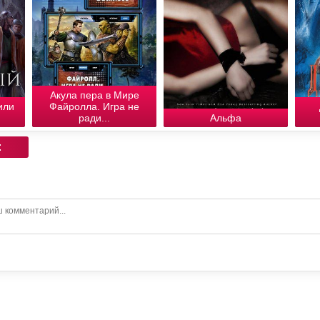
Акула пера в Мире
или
Файролла. Игра не
ради...
Альфа
: