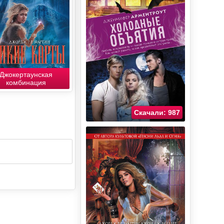
Джокертаунская
комбинация
Скачали: 987