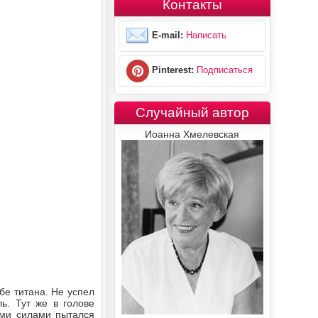
Контакты
E-mail:
Написать
Pinterest:
Подписаться
Случайный автор
Иоанна Хмелевская
бе титана. Не успел
ль. Тут же в голове
еми силами пытался