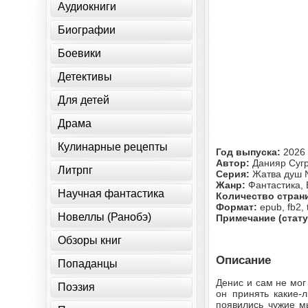
Аудиокниги
Биографии
Боевики
Детективы
Для детей
Драма
Кулинарные рецепты
Год выпуска:
2026
Автор:
Данияр Суг
Литрпг
Серия:
Жатва душ
Жанр:
Фантастика,
Научная фантастика
Количество стран
Формат:
epub, fb2, 
Новеллы (Ранобэ)
Примечание (стату
Обзоры книг
Описание
Попаданцы
Денис и сам не мог
Поэзия
он принять какие-л
появились чужие м