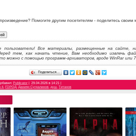
 произведение? Помогите другим посетителям - поделитесь своим 
лей
е пользователи! Все материалы, размещенные на сайте, н
Перед тем, как начать чтение, Вам необходимо извлечь фай
то можно с помощью программ-архиваторов, вроде WinRar или 7
Поделиться…
Добавил:
Publicator
29.04.2026 в 14:21
 4
,
ГОРОД
,
Данияр Сугралинов
,
душ
,
Титанов