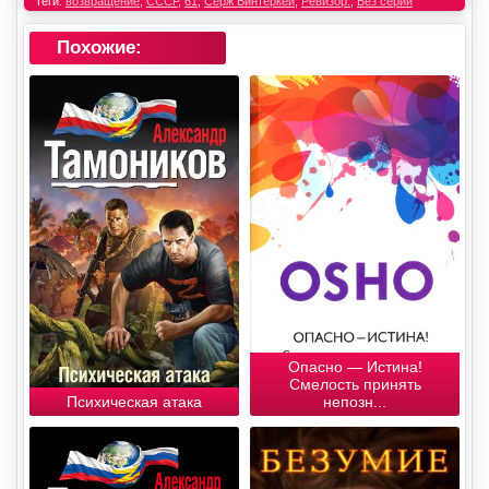
Теги:
возвращение
,
СССР
,
61
,
Серж Винтеркей
,
Ревизор:
,
Без серии
Похожие:
Опасно — Истина!
Смелость принять
Психическая атака
непозн...