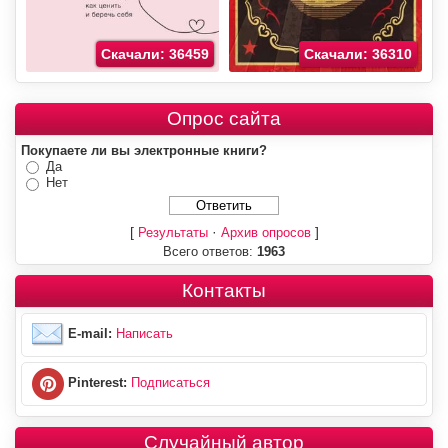
Скачали: 36459
Скачали: 36310
Опрос сайта
Покупаете ли вы электронные книги?
Да
Нет
[
·
]
Результаты
Архив опросов
Всего ответов:
1963
Контакты
E-mail:
Написать
Pinterest:
Подписаться
Случайный автор