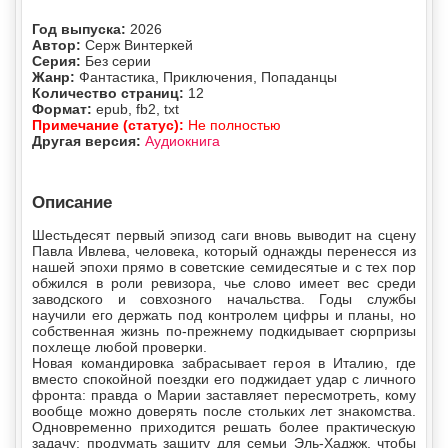
Год выпуска:
2026
Автор:
Серж Винтеркей
Серия:
Без серии
Жанр:
Фантастика, Приключения, Попаданцы
Количество страниц:
12
Формат:
epub, fb2, txt
Примечание (статус):
Не полностью
Другая версия:
Аудиокнига
Описание
Шестьдесят первый эпизод саги вновь выводит на сцену
Павла Ивлева, человека, который однажды перенесся из
нашей эпохи прямо в советские семидесятые и с тех пор
обжился в роли ревизора, чье слово имеет вес среди
заводского и совхозного начальства. Годы службы
научили его держать под контролем цифры и планы, но
собственная жизнь по-прежнему подкидывает сюрпризы
похлеще любой проверки.
Новая командировка забрасывает героя в Италию, где
вместо спокойной поездки его поджидает удар с личного
фронта: правда о Марии заставляет пересмотреть, кому
вообще можно доверять после стольких лет знакомства.
Одновременно приходится решать более практическую
задачу: продумать защиту для семьи Эль-Хаджж, чтобы