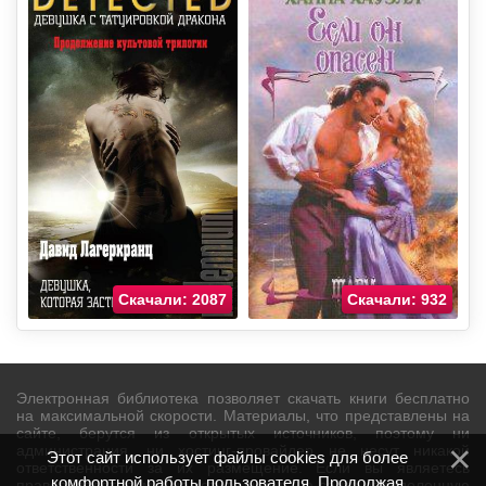
Скачали: 2087
Скачали: 932
Электронная библиотека позволяет скачать книги бесплатно
на максимальной скорости. Материалы, что представлены на
сайте, берутся из открытых источников, поэтому ни
администрация, ни хостинг-провайдер не несут никакой
Этот сайт использует файлы cookies для более
ответственности за их размещение. Если вы являетесь
комфортной работы пользователя. Продолжая
правообладателем и не хотите видеть на сайте определенную