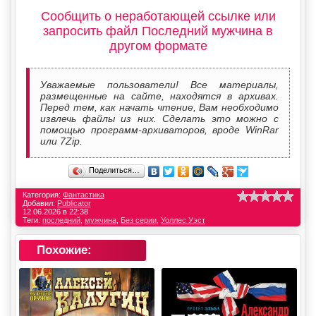
Сообщить о неработающей ссылке или
запросить файл Последний мужчина в
другом формате
Уважаемые пользователи! Все материалы,
размещенные на сайте, находятся в архивах.
Перед тем, как начать чтение, Вам необходимо
извлечь файлы из них. Сделать это можно с
помощью программ-архиваторов, вроде WinRar
или 7Zip.
Поделиться…
Категория:
Фантастика
Добавил:
Publicator
12.06.2026 в 22:38
Теги:
последний
,
мужчина
,
Без серии
,
Уоллес Уэст
Похожие: