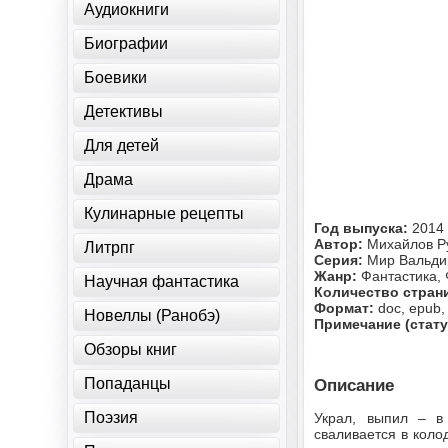
Аудиокниги
Биографии
Боевики
Детективы
Для детей
Драма
Кулинарные рецепты
Год выпуска:
2014
Автор:
Михайлов Р
Литрпг
Серия:
Мир Вальд
Жанр:
Фантастика, 
Научная фантастика
Количество стран
Формат:
doc, epub, 
Новеллы (Ранобэ)
Примечание (стату
Обзоры книг
Попаданцы
Описание
Поэзия
Украл, выпил – в
сваливается в коло