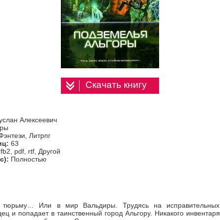
Скачать книгу
услан Алексеевич
иры
Фэнтези, Литрпг
иц:
63
fb2, pdf, rtf, Другой
с):
Полностью
 тюрьму… Или в мир Вальдиры. Трудясь на исправительных
дец и попадает в таинственный город Альгору. Никакого инвентаря,