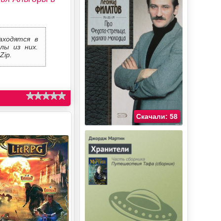
аходятся в
лы из них.
Zip.
Скачали: 58