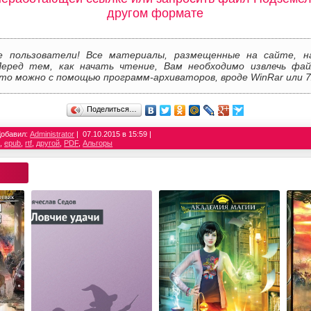
другом формате
е пользователи! Все материалы, размещенные на сайте, н
Перед тем, как начать чтение, Вам необходимо извлечь фай
то можно с помощью программ-архиваторов, вроде WinRar или 7
Поделиться…
Добавил:
Administrator
07.10.2015 в 15:59
c
,
epub
,
rtf
,
другой
,
PDF
,
Альгоры