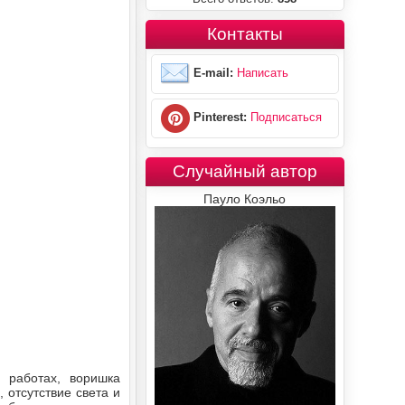
Контакты
E-mail:
Написать
Pinterest:
Подписаться
Случайный автор
Пауло Коэльо
 работах, воришка
 отсутствие света и