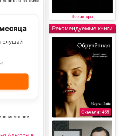
 бороться за жизнь
Все авторы
 месяца
Рекомендуемые книги
и слушай
и!
Скачали: 455
мнением о нем!
ья Альгоры в