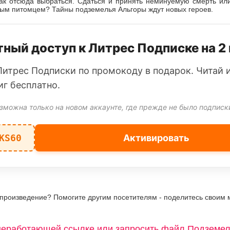
как отсюда выбраться. Сдаться и принять неминуемую смерть или
ым питомцем? Тайны подземелья Альгоры ждут новых героев.
ный доступ к Литрес Подписке на 2
Литрес Подписки по промокоду в подарок. Читай 
иг бесплатно.
зможна только на новом аккаунте, где прежде не было подписк
KS60
Активировать
 произведение? Помогите другим посетителям - поделитесь своим 
неработающей ссылке или запросить файл Подземел