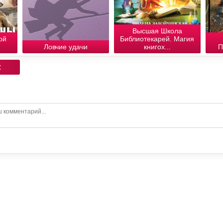
Высшая Школа
ой
Библиотекарей. Магия
Ловчие удачи
книгох...
П
: