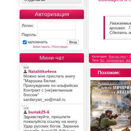
Авторизация
Уважаемы
Логин:
архивах. 
Сделать э
Пароль:
запомнить
Забыл пароль
|
Регистрация
Мини-чат
Категория:
Фантастика
Теги:
fb2
,
подземелья
,
do
Похожие: