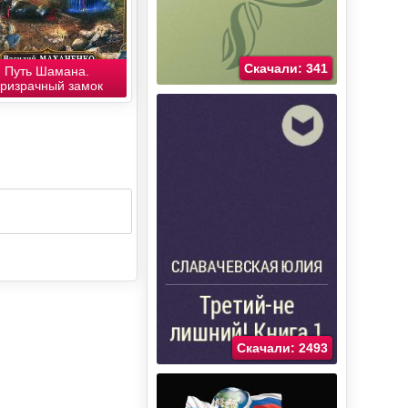
Скачали: 341
Путь Шамана.
ризрачный замок
Скачали: 2493