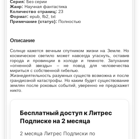
Серия:
Без серии
Жанр:
Научная фантастика
Количество страниц:
23
Формат:
epub, fb2, txt
Примечание (статус):
Полностью
Описание
Солнце кажется вечным спутником жизни на Земле. Но
космическое светило может навсегда угаснуть, оставив
города и провинции в холоде и темноте. Затухание
«огненной звезды» – не повод для человечества
мириться с собственной гибелью.
Жизнедеятельность разумных существ возможна и после
грандиозной катастрофы. Но каким будет существование
землян после роковых событий, уверенно не предскажет
никто.
Бесплатный доступ к Литрес
Подписке на 2 месяца
2 месяца Литрес Подписки по