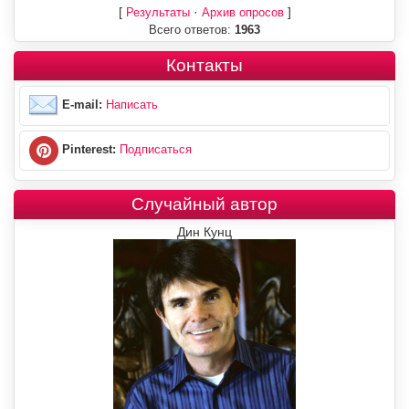
[
·
]
Результаты
Архив опросов
Всего ответов:
1963
Контакты
E-mail:
Написать
Pinterest:
Подписаться
Случайный автор
Дин Кунц