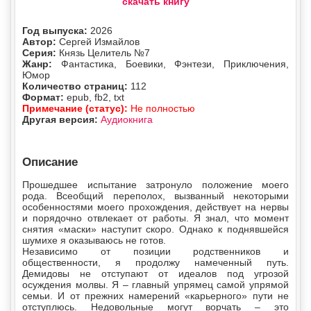
скачать книгу
Год выпуска:
2026
Автор:
Сергей Измайлов
Серия:
Князь Целитель №7
Жанр:
Фантастика, Боевики, Фэнтези, Приключения,
Юмор
Количество страниц:
112
Формат:
epub, fb2, txt
Примечание (статус):
Не полностью
Другая версия:
Аудиокнига
Описание
Прошедшее испытание затронуло положение моего
рода. Всеобщий переполох, вызванный некоторыми
особенностями моего прохождения, действует на нервы
и порядочно отвлекает от работы. Я знал, что момент
снятия «маски» наступит скоро. Однако к поднявшейся
шумихе я оказываюсь не готов.
Независимо от позиции родственников и
общественности, я продолжу намеченный путь.
Демидовы не отступают от идеалов под угрозой
осуждения молвы. Я – главный упрямец самой упрямой
семьи. И от прежних намерений «карьерного» пути не
отступлюсь. Недовольные могут ворчать – это