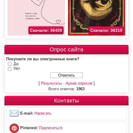
Скачали: 36459
Скачали: 36310
Опрос сайта
Покупаете ли вы электронные книги?
Да
Нет
[
·
]
Результаты
Архив опросов
Всего ответов:
1963
Контакты
E-mail:
Написать
Pinterest:
Подписаться