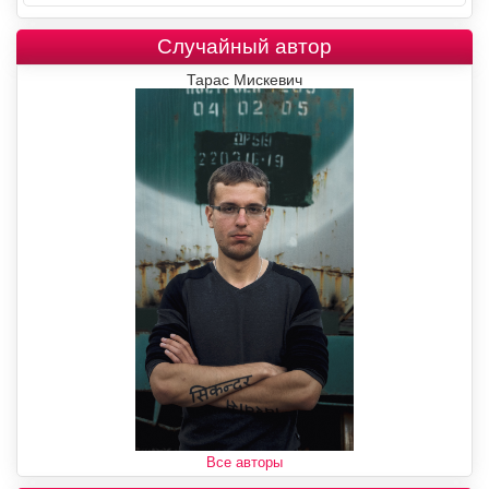
Случайный автор
Тарас Мискевич
Все авторы