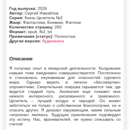
Год выпуска:
2026
Автор:
Сергей Измайлов
Серия:
Князь Целитель №2
Жанр:
Фантастика, Боевики, Фэнтези
Количество страниц:
260
Формат:
epub, fb2, txt
Примечание (статус):
Полностью
Другая версия:
Аудиокнига
Описание
Я получаю опыт в лекарской деятельности. Колдовские
навыки тоже ежедневно совершенствуются. Постепенно
я становлюсь неуязвимым для опасностей сурового
мира. Однако верить в личное «бессмертие»
опрометчиво. Смертельная ловушка скрывается там, где
видится гладкий путь. Аномалия еще покажет мне
немало интересного, рискованного и тревожного.
Целитель – лучший колдун и чародей. Он может
заботиться не только о собственном благополучии, но и
спасать других. Я доказал окружающим, каким сильным
«игроком» являюсь. Будущие приключения подтвердят
эту истину. Нас, врачевателей, не нужно списывать со
счетов!