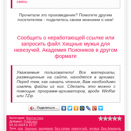
связи
.
Прочитали это произведение? Помогите другим
посетителям - поделитесь своим мнением о нем!
Сообщить о неработающей ссылке или
запросить файл Хищные мужья для
невезучей. Академия Псиоников в другом
формате
Уважаемые пользователи! Все материалы,
размещенные на сайте, находятся в архивах.
Перед тем, как начать чтение, Вам необходимо
извлечь файлы из них. Сделать это можно с
помощью программ-архиваторов, вроде WinRar
или 7Zip.
Поделиться…
Категория:
Фантастика
Добавил:
Publicator
03.10.2024 в 15:27
Теги:
для
,
Хищные
,
академия
,
Без серии
,
невезучей.
,
мужья
,
Ева Арманда
,