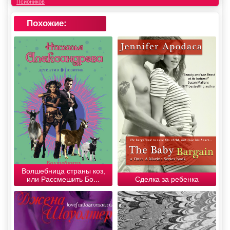
Псиоников
Похожие:
Волшебница страны коз,
или Рассмешить Бо...
Сделка за ребенка