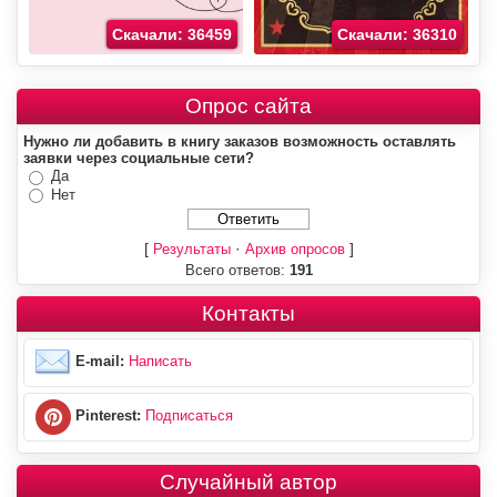
Скачали: 36459
Скачали: 36310
Опрос сайта
Нужно ли добавить в книгу заказов возможность оставлять
заявки через социальные сети?
Да
Нет
[
·
]
Результаты
Архив опросов
Всего ответов:
191
Контакты
E-mail:
Написать
Pinterest:
Подписаться
Случайный автор