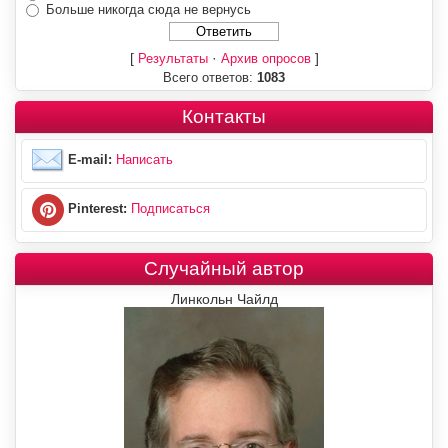
Больше никогда сюда не вернусь
[
·
]
Результаты
Архив опросов
Всего ответов:
1083
Контакты
E-mail:
Написать
Pinterest:
Подписаться
Случайный автор
Линкольн Чайлд