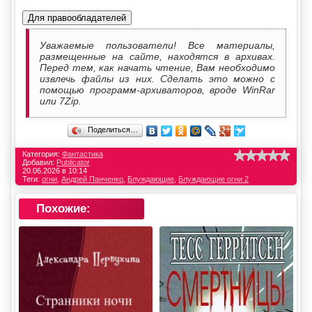
Для правообладателей
Уважаемые пользователи! Все материалы,
размещенные на сайте, находятся в архивах.
Перед тем, как начать чтение, Вам необходимо
извлечь файлы из них. Сделать это можно с
помощью программ-архиваторов, вроде WinRar
или 7Zip.
Поделиться…
Категория:
Фантастика
Добавил:
Publicator
20.06.2026 в 10:14
Теги:
огни
,
Андрей Панченко
,
Блуждающие
,
Блуждающие огни 2
Похожие: