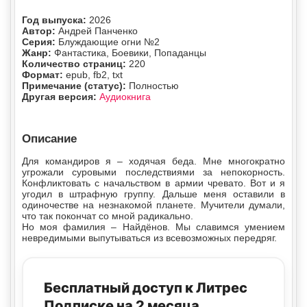
Год выпуска:
2026
Автор:
Андрей Панченко
Серия:
Блуждающие огни №2
Жанр:
Фантастика, Боевики, Попаданцы
Количество страниц:
220
Формат:
epub, fb2, txt
Примечание (статус):
Полностью
Другая версия:
Аудиокнига
Описание
Для командиров я – ходячая беда. Мне многократно
угрожали суровыми последствиями за непокорность.
Конфликтовать с начальством в армии чревато. Вот и я
угодил в штрафную группу. Дальше меня оставили в
одиночестве на незнакомой планете. Мучители думали,
что так покончат со мной радикально.
Но моя фамилия – Найдёнов. Мы славимся умением
невредимыми выпутываться из всевозможных передряг.
Бесплатный доступ к Литрес
Подписке на 2 месяца