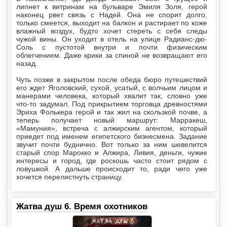
липнет к витринам на бульваре Эмиля Золя, герой
наконец рвет связь с Надей. Она не спорит долго,
только смеется, выходит на балкон и растирает по коже
влажный воздух, будто хочет стереть с себя следы
чужой вины. Он уходит в отель на улице Радианс-дю-
Соль с пустотой внутри и почти физическим
облегчением. Даже крики за спиной не возвращают его
назад.
Чуть позже в закрытом после обеда бюро путешествий
его ждет Яголовский, сухой, усатый, с волчьим лицом и
манерами человека, который хвалит так, словно уже
что-то задумал. Под прикрытием торговца древностями
Эриха Фолькера герой и так жил на скользкой почве, а
теперь получает новый маршрут: Марракеш,
«Мамуния», встреча с алжирским агентом, который
приедет под именем египетского бизнесмена. Задание
звучит почти буднично. Вот только за ним шевелится
старый спор Марокко и Алжира, Ливия, деньги, чужие
интересы и город, где роскошь часто стоит рядом с
ловушкой. А дальше происходит то, ради чего уже
хочется перелистнуть страницу.
Жатва душ 6. Время охотников