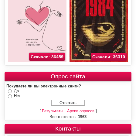
Скачали: 36459
Скачали: 36310
Опрос сайта
Покупаете ли вы электронные книги?
Да
Нет
[
·
]
Результаты
Архив опросов
Всего ответов:
1963
Контакты