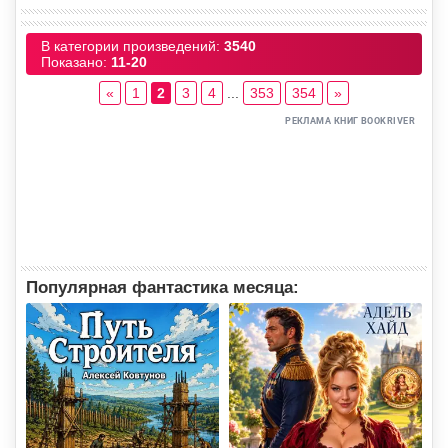
В категории произведений
:
3540
Показано
:
11-20
«
1
2
3
4
...
353
354
»
Популярная фантастика месяца: