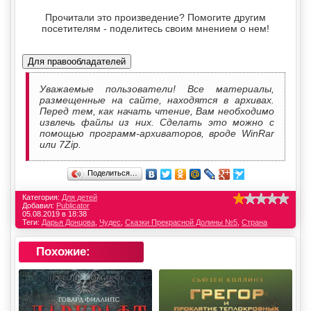
Прочитали это произведение? Помогите другим
посетителям - поделитесь своим мнением о нем!
Для правообладателей
Уважаемые пользователи! Все материалы,
размещенные на сайте, находятся в архивах.
Перед тем, как начать чтение, Вам необходимо
извлечь файлы из них. Сделать это можно с
помощью программ-архиваторов, вроде WinRar
или 7Zip.
Поделиться…
Категория:
Для детей
Добавил:
Publicator
05.08.2019 в 18:38
Теги:
Дарья Донцова
,
Чудес
,
Сказки Прекрасной Долины №5
,
Страна
Похожие: