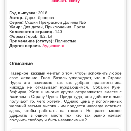
скачать книгу
Год выпуска:
2018
Автор:
Дарья Донцова
Серия:
Сказки Прекрасной Долины №5
Жанр:
Для детей, Приключения, Проза
Количество страниц:
140
Формат:
epub, fb2, txt
Примечание (статус):
Полностью
Другая версия:
Аудиокнига
Описание
Наверное, каждый мечтал о том, чтобы исполнить любое
свое желание. Гном Базиль утверждает, что в Стране
Чудес это возможно, так как добрая правительница
никогда не отказывает нуждающимся. Собачки Куки,
Зефирка, Жози и многие другие отправляются вместе с
Базилем в Страну Чудес. Придя туда, они действительно
получают то, чего хотели. Однако цена у исполненных
желаний весьма высока - им придется навсегда остаться
здесь, чтобы работать на гномов. Но разве можно
удержать в одном месте тех, кто так рьяно желает
получить свободу и быть независимым?