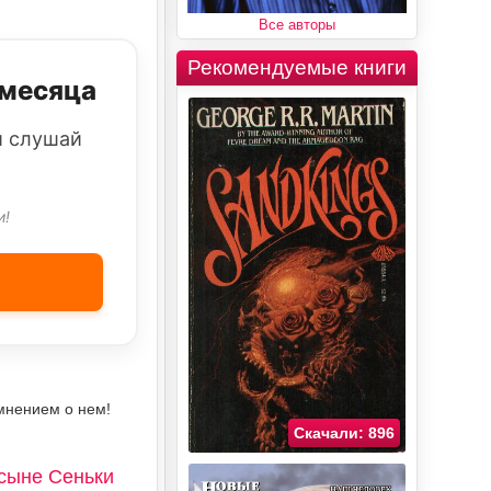
Все авторы
Рекомендуемые книги
 месяца
и слушай
и!
мнением о нем!
Скачали: 896
сыне Сеньки