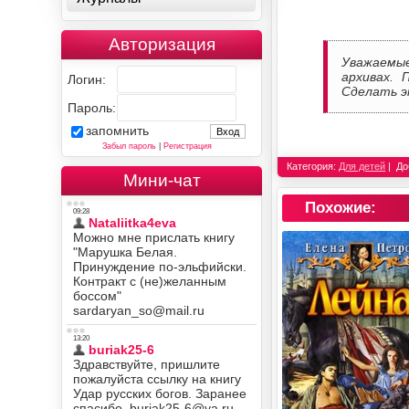
Авторизация
Уважаемы
архивах. 
Логин:
Сделать э
Пароль:
запомнить
Забыл пароль
|
Регистрация
Категория:
Для детей
До
Мини-чат
Похожие: