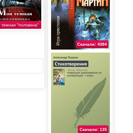
 темная "половина"
Скачали: 4384
Скачали: 135