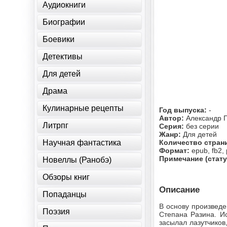
Аудиокниги
Биографии
Боевики
Детективы
Для детей
Драма
Кулинарные рецепты
Год выпуска:
-
Автор:
Александр 
Литрпг
Серия:
без серии
Жанр:
Для детей
Научная фантастика
Количество стран
Формат:
epub, fb2, 
Примечание (стату
Новеллы (Ранобэ)
Обзоры книг
Описание
Попаданцы
В основу произведе
Поэзия
Степана Разина. И
засылал лазутчиков