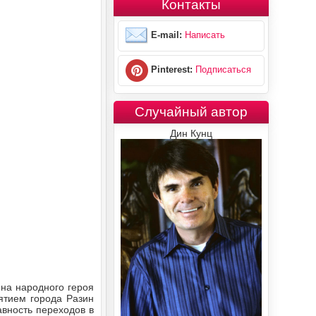
Контакты
E-mail:
Написать
Pinterest:
Подписаться
Случайный автор
Дин Кунц
ына народного героя
ятием города Разин
авность переходов в