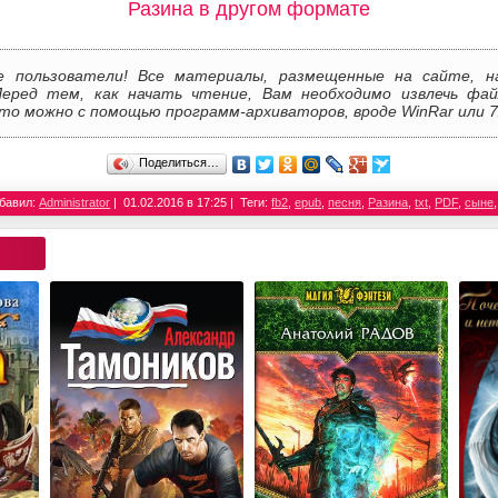
Разина в другом формате
е пользователи! Все материалы, размещенные на сайте, н
Перед тем, как начать чтение, Вам необходимо извлечь фай
то можно с помощью программ-архиваторов, вроде WinRar или 7
Поделиться…
бавил:
Administrator
01.02.2016 в 17:25
Теги:
fb2
,
epub
,
песня
,
Разина
,
txt
,
PDF
,
сыне