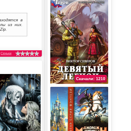
аходятся в
лы из них.
Zip.
,
Сеньки
Скачали: 1210