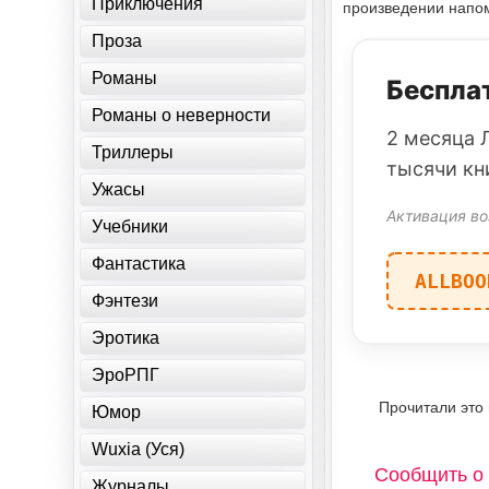
Приключения
произведении напом
Проза
Романы
Бесплат
Романы о неверности
2 месяца 
Триллеры
тысячи кн
Ужасы
Активация во
Учебники
Фантастика
ALLBOO
Фэнтези
Эротика
ЭроРПГ
Прочитали это
Юмор
Wuxia (Уся)
Сообщить о 
Журналы