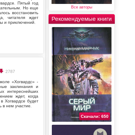
гвардсе. Пятый год
Все авторы
кательным. Но еще
алось восстановить
а, читателя ждет
Рекомендуемые книги
бы и приключений.
2787
коле «Хогвардс» -
ные заклинания и
ых интереснейших
ением ждет, когда
 в Хогвардсе будет
 в нем участие.
Скачали: 650