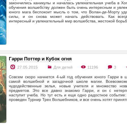
закончились каникулы и началась увлекательная учеба в Хо
обучения волшебству должен быть очень интересным и увле
юного мага беспокоит мысль о том, что Волан-де-Морту уд
силы, и он снова может начать действовать. Как всегд
интересный и увлекательный мир волшебства, жестокой борь
Гарри Поттер и Кубок огня
27.05.2015
Для детей
11196
3
Совсем скоро начнется 4-ый год обучения юного Гарри в ш
самой волшебной и загадочной школе магии. Всевозмож
чудодейственные зелья, новые учителя и множество нов
предметов. Это все давно знакомо Гарри, и он с нетерп
наступит учеба. Но тут есть и еще одно радостное событие:
проведен Турнир Трех Волшебников, и все очень хотят принять