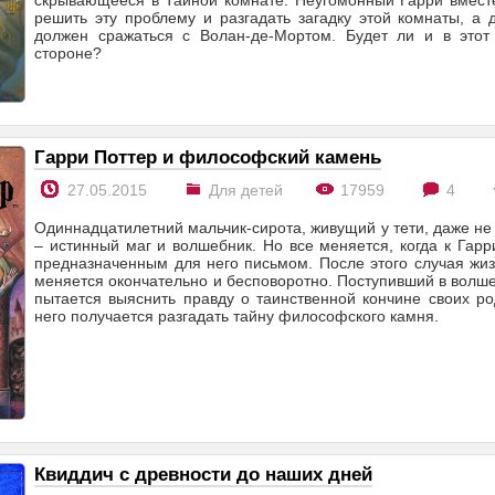
скрывающееся в Тайной комнате. Неугомонный Гарри вместе
решить эту проблему и разгадать загадку этой комнаты, а 
должен сражаться с Волан-де-Мортом. Будет ли и в этот
стороне?
Гарри Поттер и философский камень
27.05.2015
Для детей
17959
4
Одиннадцатилетний мальчик-сирота, живущий у тети, даже не з
– истинный маг и волшебник. Но все меняется, когда к Гарр
предназначенным для него письмом. После этого случая жи
меняется окончательно и бесповоротно. Поступивший в волш
пытается выяснить правду о таинственной кончине своих ро
него получается разгадать тайну философского камня.
Квиддич с древности до наших дней