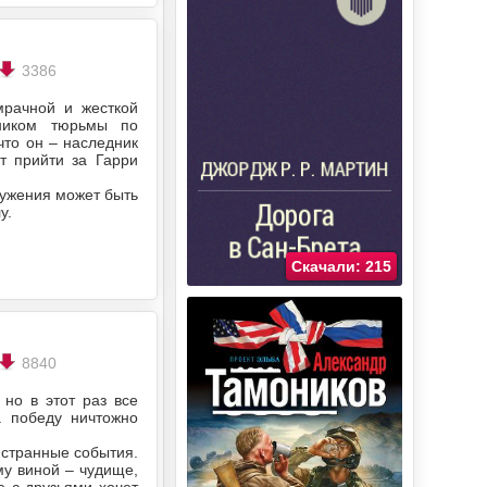
3386
мрачной и жесткой
ником тюрьмы по
что он – наследник
т прийти за Гарри
ружения может быть
у.
Скачали: 215
8840
но в этот раз все
а победу ничтожно
 странные события.
му виной – чудище,