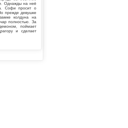
не. Однажды на неё
а. Софи просит о
Но прежде девушке
 замке колдуна на
 чар полностью. За
демоном, поймает
рагору и сделает