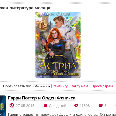
кая литература месяца:
Сортировать по
:
Рейтингу
·
Загрузкам
·
Просмотрам
Гарри Поттер и Орден Феникса
27.05.2015
Для детей
11898
3
Гарри страдает от насмешек Дурсли и одиночества. Он мечта