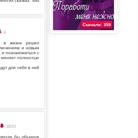
многих сказках. Мы
Скачали: 359
6
з в жизни решил
иключениям и новым
 и познакомиться с
и меняет полностью
дут для себя в ней
3820
 вроде бы обычное