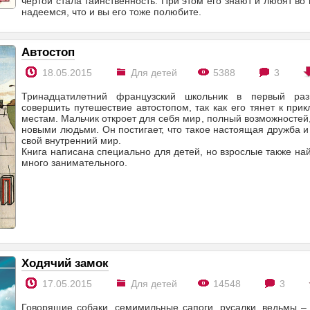
чертой стала таинственность. При этом его знают и любят во 
надеемся, что и вы его тоже полюбите.
Автостоп
18.05.2015
Для детей
5388
3
Тринадцатилетний французский школьник в первый ра
совершить путешествие автостопом, так как его тянет к пр
местам. Мальчик откроет для себя мир, полный возможностей,
новыми людьми. Он постигает, что такое настоящая дружба 
свой внутренний мир.
Книга написана специально для детей, но взрослые также най
много занимательного.
Ходячий замок
17.05.2015
Для детей
14548
3
Говорящие собаки, семимильные сапоги, русалки, ведьмы –