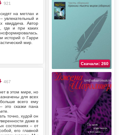
921
 сидят на метлах и
 – увлекательный и
х квиддича. Автор
, где и при каких
ансформировалась.
ли историй о Гарри
тастический мир.
Скачали: 260
467
ет в этом мире, но
назначены для всех
 больше всего ему
– это сказки пана
аете.
ать точно, худой он
уверенности даже в
ых состояниях – от
обой, его главной