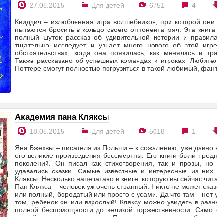
27.05.2015
Для детей
6751
4
Квиддич – излюбленная игра волшебников, при которой они
пытаются бросить в кольцо своего оппонента мяч. Эта книга
полный шуток рассказ об удивительной истории и правила
тщательно исследует и узнает много нового об этой игре
обстоятельствах, когда она появилась, как менялась и тр
Также рассказано об успешных командах и игроках. Любите
Поттере смогут полностью погрузиться в такой любимый, фан
Академия пана Кляксы
18.05.2015
Для детей
5018
1
Яна Бжехвы – писателя из Польши – к сожалению, уже давно н
его великие произведения бессмертны. Его книги были пред
поколений. Он писал как стихотворения, так и прозы, но
удавались сказки. Самые известные и интересные из них 
Кляксы. Несколько напечатано в книге, которую вы сейчас чит
Пан Клякса – человек уж очень странный. Никто не может сказ
или полный, бородатый или просто с усами. Да что там – нет 
том, ребенок он или взрослый! Кляксу можно увидеть в разн
полной беспомощности до великой торжественности. Само с