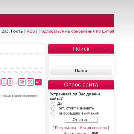
 Вас,
Гость
|
RSS
|
Подписаться на обновления по E-mail
Поиск
1
2
...
58
59
60
Опрос сайта
Устраивает ли Вас дизайн
сайта?
Да
Нет, стоит изменить
Не обращаю внимания
[
·
]
Результаты
Архив опросов
Всего ответов:
858