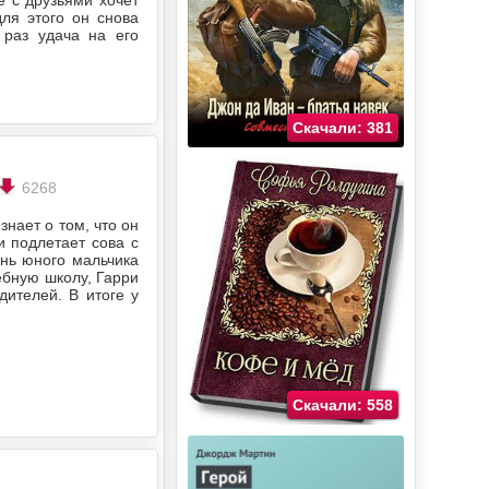
 с друзьями хочет
для этого он снова
 раз удача на его
Скачали: 381
6268
нает о том, что он
и подлетает сова с
знь юного мальчика
ебную школу, Гарри
дителей. В итоге у
Скачали: 558