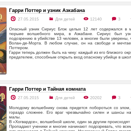
Гарри Поттер и узник Азкабана
27.05.2015
Для детей
12140
3
Опасный узник Сириус Блэк целых 12 лет содержался в 
тюрьме волшебного мира, в Азкабане. Сириус был уз
подозрению в убийстве 13 человек, а многие были уверены, 
Волан-де-Морта. В любом случае, он на свободе и мечтае
Поттером.
Гарри теперь должен быть на чеку: каждый из его близкого ок
предателем, способным открыть вход опасному убийце в школ
Гарри Поттер и Тайная комната
27.05.2015
Для детей
20202
3
Молодому волшебнику снова придется побороться со злом, 
гораздо сложнее. Его враг чрезвычайно силен и шансы н
малы.
В «Хогвардсе», волшебной школе, один за другим происходят
Пропадают ученики и многие начинают подозревать, что все