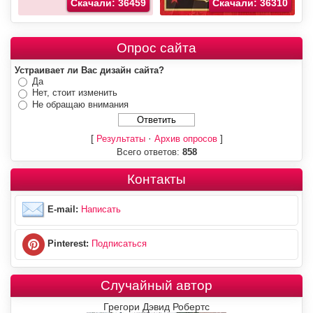
Скачали: 36459
Скачали: 36310
Опрос сайта
Устраивает ли Вас дизайн сайта?
Да
Нет, стоит изменить
Не обращаю внимания
[
·
]
Результаты
Архив опросов
Всего ответов:
858
Контакты
E-mail:
Написать
Pinterest:
Подписаться
Случайный автор
Грегори Дэвид Робертс