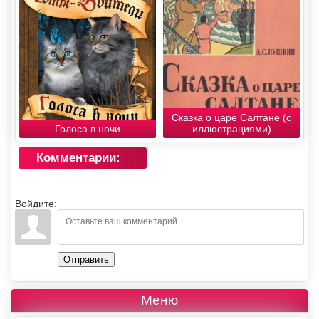
Сказка о царе Салтане (с
Голоса в ночи
иллюстрациями)
Комментарии:
Войдите:
Отправить
Меню