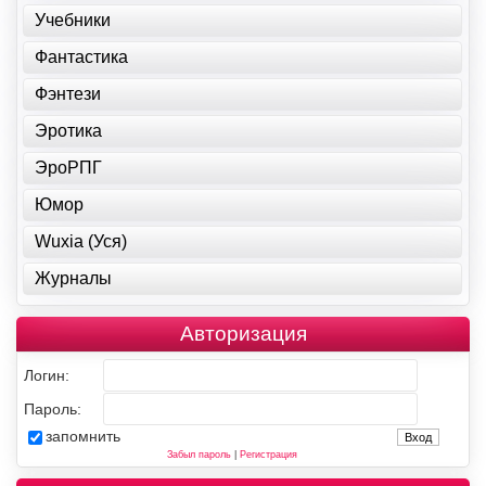
Учебники
Фантастика
Фэнтези
Эротика
ЭроРПГ
Юмор
Wuxia (Уся)
Журналы
Авторизация
Логин:
Пароль:
запомнить
Забыл пароль
|
Регистрация