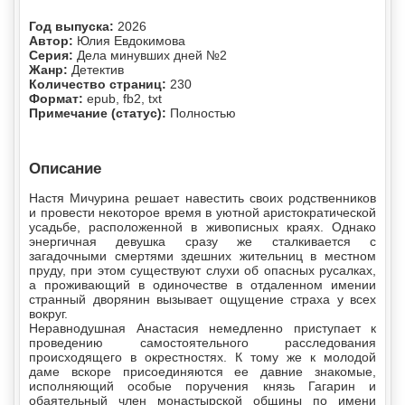
Год выпуска:
2026
Автор:
Юлия Евдокимова
Серия:
Дела минувших дней №2
Жанр:
Детектив
Количество страниц:
230
Формат:
epub, fb2, txt
Примечание (статус):
Полностью
Описание
Настя Мичурина решает навестить своих родственников
и провести некоторое время в уютной аристократической
усадьбе, расположенной в живописных краях. Однако
энергичная девушка сразу же сталкивается с
загадочными смертями здешних жительниц в местном
пруду, при этом существуют слухи об опасных русалках,
а проживающий в одиночестве в отдаленном имении
странный дворянин вызывает ощущение страха у всех
вокруг.
Неравнодушная Анастасия немедленно приступает к
проведению самостоятельного расследования
происходящего в окрестностях. К тому же к молодой
даме вскоре присоединяются ее давние знакомые,
исполняющий особые поручения князь Гагарин и
обаятельный член монастырской общины по имени