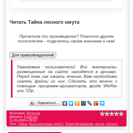
Читать Тайна лесного омута
Прочитали это произведение? Помогите другим
посетителям - поделитесь своим мнением о нем!
Для правообладателей
Уважаемые пользователи! Все материалы,
размещенные на сайте, находятся в архивах.
Перед тем, как начать чтение, Вам необходимо
извлечь файлы из них. Сделать это можно с
помощью программ-архиваторов, вроде WinRar
или 7Zip.
Поделиться…
Категория:
Детектив
Добавил:
Publicator
11.05.2026 в 09:52
Теги:
Тайна
,
Дела минувших дней 2
,
Юлия Евдокимова
,
омута
,
лесного