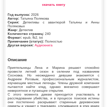
скачать книгу
Год выпуска:
2026
Автор:
Татьяна Полякова
Серия:
Детективы с авантюрой Татьяны и Анны
Поляковых
Жанр:
Детектив
Количество страниц:
240
Формат:
epub, fb2, txt
Примечание (статус):
Полностью
Другая версия:
Аудиокнига
Описание
Приятельницы Лена и Марина решают спокойно
провести летний сезон в селении под названием
Сосновка. Но неожиданно девушки знакомятся с
Андреем Роговым, профессиональным журналистом,
изучающим местные легенды. Члены дружной компании
пытаются найти клад, однако внезапно совершают
невероятное и пугающее открытие.
С этого момента дамам приходится участвовать в
расследовании убийства, и в процессе поисков истины
они постепенно раскрывают старинные деревенские
секреты и узнают о трагедиях, случившихся в этих краях