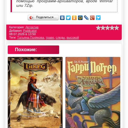
помощью программ-архиваторов, вроде WinRar
или 7Zip.
Поделиться…
Категория:
Детектив
Добавил:
Publicator
08.07.2026 в 13:50
Теги:
Татьяна Полякова
,
траве
,
следы
,
высокой
Похожие: