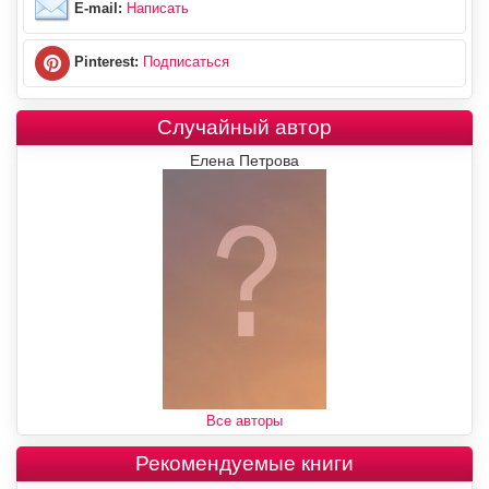
E-mail:
Написать
Pinterest:
Подписаться
Случайный автор
Елена Петрова
Все авторы
Рекомендуемые книги