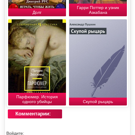
Гарри Поттер и узник
Долг
Азкабана
Парфюмер. История
одного убийцы
Скупой рыцарь
Комментарии:
Войдите: