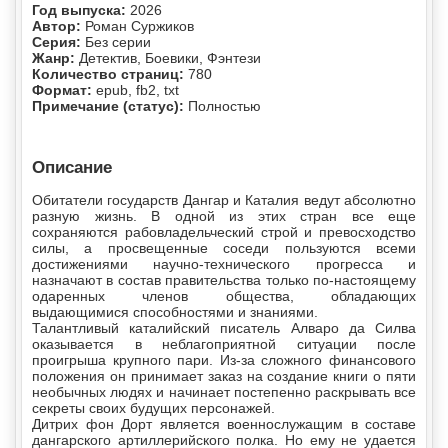
Год выпуска:
2026
Автор:
Роман Суржиков
Серия:
Без серии
Жанр:
Детектив, Боевики, Фэнтези
Количество страниц:
780
Формат:
epub, fb2, txt
Примечание (статус):
Полностью
Описание
Обитатели государств Дангар и Каталия ведут абсолютно
разную жизнь. В одной из этих стран все еще
сохраняются рабовладельческий строй и превосходство
силы, а просвещенные соседи пользуются всеми
достижениями научно-технического прогресса и
назначают в состав правительства только по-настоящему
одаренных членов общества, обладающих
выдающимися способностями и знаниями.
Талантливый каталийский писатель Алваро да Силва
оказывается в неблагоприятной ситуации после
проигрыша крупного пари. Из-за сложного финансового
положения он принимает заказ на создание книги о пяти
необычных людях и начинает постепенно раскрывать все
секреты своих будущих персонажей.
Дитрих фон Дорт является военнослужащим в составе
дангарского артиллерийского полка. Но ему не удается