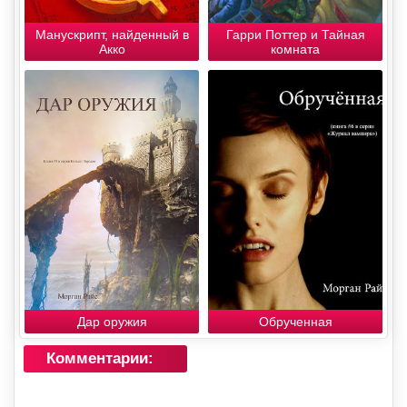
Манускрипт, найденный в
Гарри Поттер и Тайная
Акко
комната
Дар оружия
Обрученная
Комментарии: