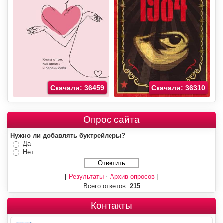
Скачали: 36459
Скачали: 36310
Опрос сайта
Нужно ли добавлять буктрейлеры?
Да
Нет
[
·
]
Результаты
Архив опросов
Всего ответов:
215
Контакты