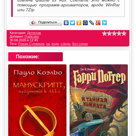
помощью программ-архиваторов, вроде WinRar
или 7Zip.
Поделиться…
Категория:
Детектив
Добавил:
Publicator
30.06.2026 в 12:45
Теги:
Роман Суржиков
,
на
,
воде
,
следы
,
Без серии
Похожие: