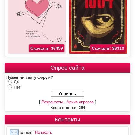
Скачали: 36459
Скачали: 36310
Опрос сайта
Нужен ли сайту форум?
Да
Нет
[
·
]
Результаты
Архив опросов
Всего ответов:
294
Контакты
E-mail:
Написать