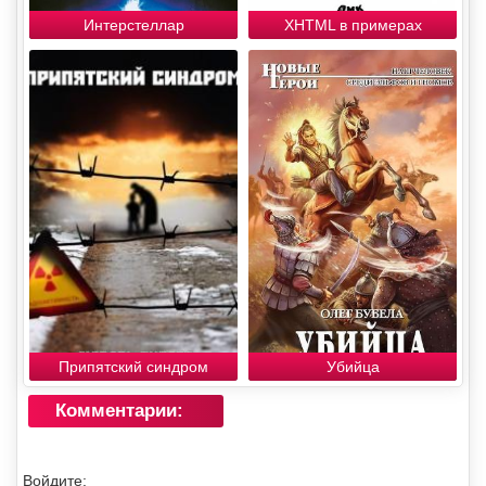
Интерстеллар
XHTML в примерах
Припятский синдром
Убийца
Комментарии:
Войдите: