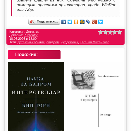
помощью программ-архиваторов, вроде WinRar
или 7Zip.
Поделиться…
Категория:
Детектив
Добавил:
Publicator
10.06.2026 в 18:00
Теги:
Детектив-событие
,
синдром
,
Дездемоны
,
Евгения Михайлова
Похожие: