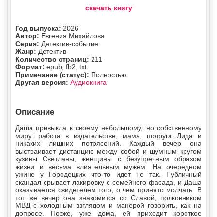
скачать книгу
Год выпуска:
2026
Автор:
Евгения Михайлова
Серия:
Детектив-событие
Жанр:
Детектив
Количество страниц:
211
Формат:
epub, fb2, txt
Примечание (статус):
Полностью
Другая версия:
Аудиокнига
Описание
Даша привыкла к своему небольшому, но собственному
миру: работа в издательстве, мама, подруга Лида и
никаких лишних потрясений. Каждый вечер она
выстраивает дистанцию между собой и шумным кругом
кузины Светланы, женщины с безупречным образом
жизни и весьма влиятельным мужем. На очередном
ужине у Городецких что-то идет не так. Публичный
скандал срывает лакировку с семейного фасада, и Даша
оказывается свидетелем того, о чем принято молчать. В
тот же вечер она знакомится со Славой, полковником
МВД с холодным взглядом и манерой говорить, как на
допросе. Позже, уже дома, ей приходит короткое