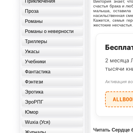
Приключения
Виктория знает, ч
счастья брака и лю
малыша, оставила 
Проза
насильственная см
Кажется, семья ге
Романы
жестокие несчасть
Романы о неверности
Триллеры
Бесплат
Ужасы
2 месяца 
Учебники
тысячи кн
Фантастика
Активация во
Фэнтези
Эротика
ALLBOO
ЭроРПГ
Юмор
Wuxia (Уся)
Читать Сердце 
Журналы