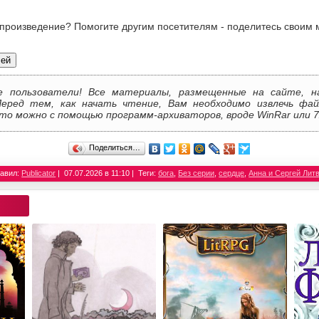
 произведение? Помогите другим посетителям - поделитесь своим 
лей
е пользователи! Все материалы, размещенные на сайте, н
Перед тем, как начать чтение, Вам необходимо извлечь фай
то можно с помощью программ-архиваторов, вроде WinRar или 7
Поделиться…
авил:
Publicator
07.07.2026 в 11:10
Теги:
бога
,
Без серии
,
сердце
,
Анна и Сергей Лит