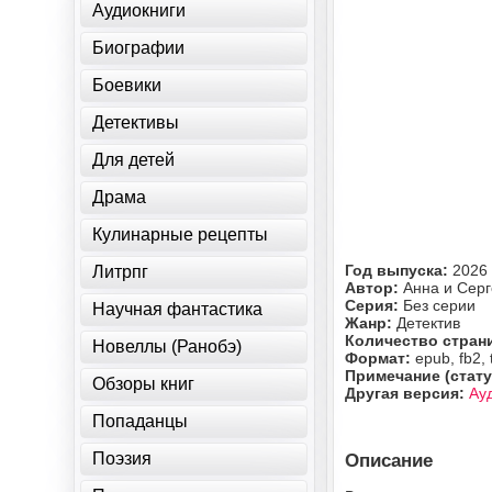
Аудиокниги
Биографии
Боевики
Детективы
Для детей
Драма
Кулинарные рецепты
Год выпуска:
2026
Литрпг
Автор:
Анна и Сер
Серия:
Без серии
Научная фантастика
Жанр:
Детектив
Количество стран
Новеллы (Ранобэ)
Формат:
epub, fb2, 
Примечание (стату
Обзоры книг
Другая версия:
Ау
Попаданцы
Поэзия
Описание