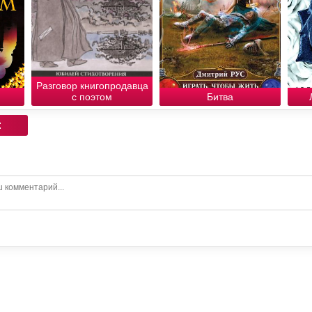
Разговор книгопродавца
с поэтом
Битва
: