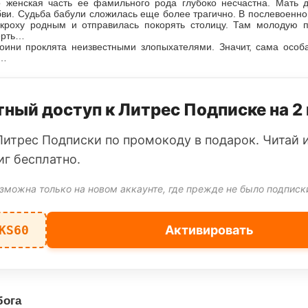
то женская часть ее фамильного рода глубоко несчастна. Мать 
бви. Судьба бабули сложилась еще более трагично. В послевоен
кроху родным и отправилась покорять столицу. Там молодую 
ерть…
роини проклята неизвестными злопыхателями. Значит, сама особ
я…
ный доступ к Литрес Подписке на 2
Литрес Подписки по промокоду в подарок. Читай 
иг бесплатно.
зможна только на новом аккаунте, где прежде не было подписк
KS60
Активировать
бога