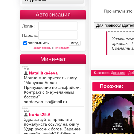
Прочитали это
Авторизация
Для правообладате
Логин:
Пароль:
Уважаемы
запомнить
архивах. 
Сделать э
Забыл пароль
|
Регистрация
Мини-чат
Категория:
Детектив
Доб
Похожие: