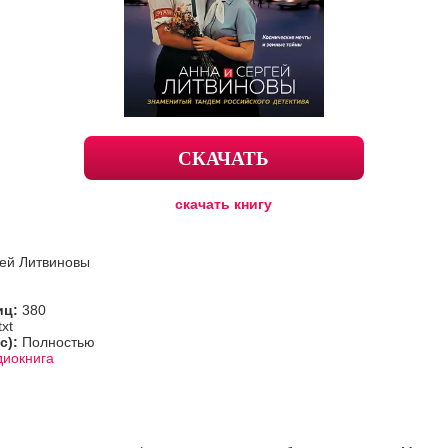
СКАЧАТЬ
скачать книгу
гей Литвиновы
иц:
380
txt
с):
Полностью
диокнига