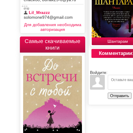
Для добавления необходима
авторизация
Самые скачиваемые
Шантарам
книги
Комментарии
Войдите:
Отправить