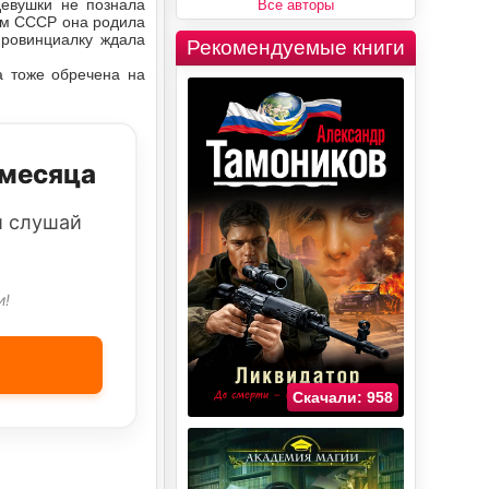
девушки не познала
Все авторы
ном СССР она родила
провинциалку ждала
Рекомендуемые книги
а тоже обречена на
 месяца
и слушай
и!
Скачали: 958