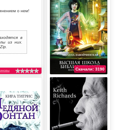
мнением о нем!
аходятся в
лы из них.
Zip.
Скачали: 3190
виновы