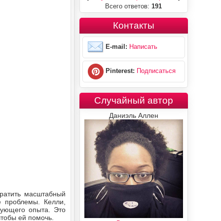
Всего ответов:
191
Контакты
E-mail:
Написать
Pinterest:
Подписаться
Случайный автор
Даниэль Аллен
вратить масштабный
е проблемы. Келли,
рующего опыта. Это
чтобы ей помочь.