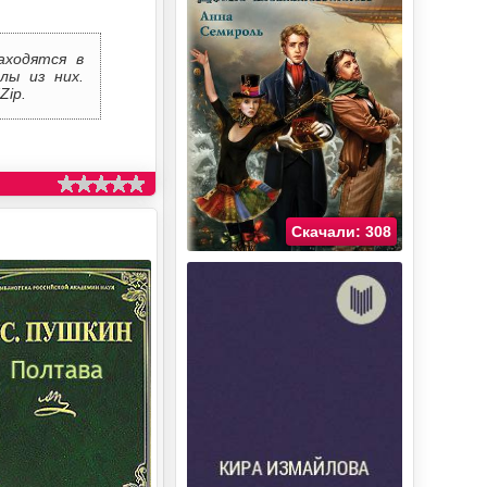
аходятся в
лы из них.
Zip.
Скачали: 308