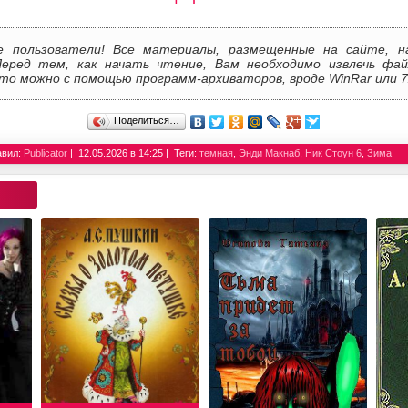
е пользователи! Все материалы, размещенные на сайте, н
Перед тем, как начать чтение, Вам необходимо извлечь фай
то можно с помощью программ-архиваторов, вроде WinRar или 7
Поделиться…
авил:
Publicator
12.05.2026 в 14:25
Теги:
темная
,
Энди Макнаб
,
Ник Стоун 6
,
Зима