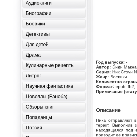
Аудиокниги
Биографии
Боевики
Детективы
Для детей
Драма
Год выпуска:
-
Кулинарные рецепты
Автор:
Энди Макна
Серия:
Ник Стоун 
Литрпг
Жанр:
Боевики
Количество стран
Научная фантастика
Формат:
epub, fb2, 
Примечание (стату
Новеллы (Ранобэ)
Обзоры книг
Описание
Попаданцы
Ника отправляют в
теракт. Выполнив 
Поэзия
находящаяся под е
приводит ее к зави