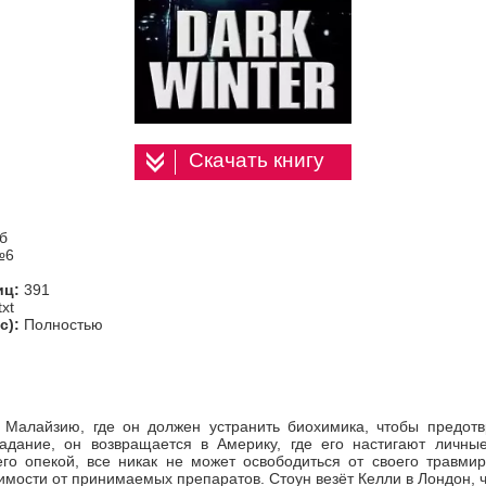
Скачать книгу
б
№6
иц:
391
txt
с):
Полностью
 Малайзию, где он должен устранить биохимика, чтобы предот
задание, он возвращается в Америку, где его настигают личны
го опекой, все никак не может освободиться от своего травми
симости от принимаемых препаратов. Стоун везёт Келли в Лондон, 