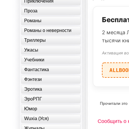
Приключения
Проза
Бесплат
Романы
Романы о неверности
2 месяца 
тысячи кн
Триллеры
Ужасы
Активация во
Учебники
Фантастика
ALLBOO
Фэнтези
Эротика
ЭроРПГ
Прочитали это
Юмор
Wuxia (Уся)
Сообщить о 
Журналы