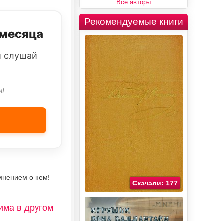
Все авторы
Рекомендуемые книги
 месяца
и слушай
и!
мнением о нем!
Скачали: 177
има в другом