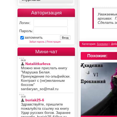
Авторизация
Уважаемы
архивах. 
Сделать э
Логин:
Пароль:
запомнить
Забыл пароль
|
Регистрация
Категория:
Боевики
Доб
Мини-чат
Похожие: